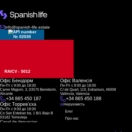
info@spanish-life.estate
№ 02030
RAICV - 5012
Офіс Бенідорм
Офіс Валенсія
Пн-Пт с 9:00 до 18:00
Пн-Пт с 9:00 до 18:00
Carrer Migjorn, 3, 03570 Benidorm,
C/ de Quart, 110, Extramurs, 46008
Alicante
València, Valencia
+34 865 450 187
+34 865 450 188
Офіс Торрев'єха
Нерухомість
Пн-Пт с 9:00 до 18:00
Блог
Co San Esteban bq. 1 B/1-Bajo B
03182 Torrevieja
Про нас
Canal de denuncias:
FAQ
marketing@spanish-life.estate