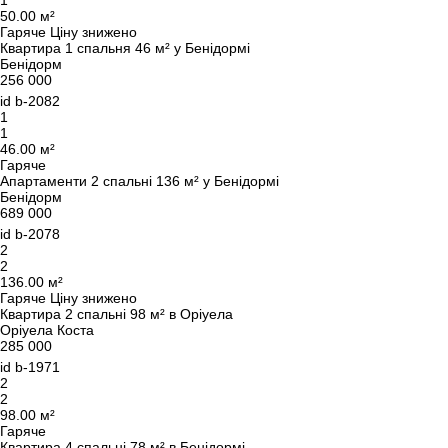
1
50.00 м²
Залиште свої контактні дані, і ми зв’яжемося з
Гаряче
Ціну знижено
Квартира 1 спальня 46 м² у Бенідормі
вами найближчим часом.
Дякуємо!
Бенідорм
256 000
Дякуємо!
id
b-2082
1
Ми отримали ваш
UKRAINE +380
1
запит і відповімо
+380
Підписку на оновлення успішно оформлено.
46.00 м²
найближчим часом.
Гаряче
Апартаменти 2 спальні 136 м² у Бенідормі
Бенідорм
689 000
id
b-2078
ПЕРЕДЗВОНІТЬ МЕНІ
2
2
136.00 м²
Гаряче
Ціну знижено
Квартира 2 спальні 98 м² в Оріуела
Оріуела Коста
285 000
id
b-1971
2
2
98.00 м²
Гаряче
Квартира 4 спальні 78 м² в Бенідормі