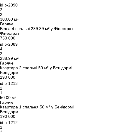
id
b-2090
2
2
300.00 м²
Гаряче
Вілла 4 спальні 239.39 м² у Фінестрат
Фінестрат
750 000
id
b-2089
4
2
238.99 м²
Гаряче
Квартира 2 спальні 50 м² у Бенідормі
Бенідорм
190 000
id
b-1213
2
1
50.00 м²
Гаряче
Квартира 1 спальня 50 м² у Бенідормі
Бенідорм
190 000
Ми вам зателефонуємо
id
b-1212
1