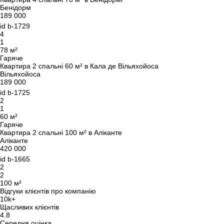
Бенідорм
189 000
id
b-1729
4
1
78 м²
Гаряче
Квартира 2 спальні 60 м² в Кала де Вільяхойоса
Вільяхойоса
189 000
id
b-1725
2
1
60 м²
Гаряче
Квартира 2 спальні 100 м² в Аліканте
Аліканте
420 000
id
b-1665
2
2
100 м²
Відгуки клієнтів про компанію
10k+
Щасливих клієнтів
4.8
Середня оцінка