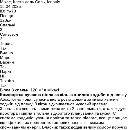
Міхас, Коста дель Соль, Іспанія
18.04.2025
ID:
m-79
Площа
120м²
Спальні
3
Санвузол
2
Тераса
Так
Вид на
Море
Басейн
Так
Паркінг
Ні
Техніка
Так
Вілла 3 спальні 120 м² в Міхасі
Комфортна сучасна вілла за кілька хвилин ходьби від пляжу
Абсолютно нова, сучасна вілла розташована за кілька хвилин
ходьби від пляжу. З вікон відкривається чудовий краєвид.
3 спальні з двоспальними ліжками та 2 ванні кімнати, а також дуже
простора і світла вітальня відкритого планування та кухня. Є
система кондиціонування повітря та тепла підлога, все це працює
від ефективних повітряних теплових насосів з низьким
споживанням енергії. Власник також додав велику комору поруч із