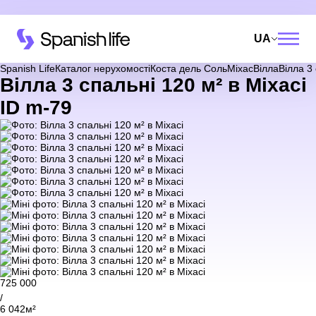
UA
Spanish Life
Каталог нерухомості
Коста дель Соль
Міхас
Вілла
Вілла 3 
Вілла 3 спальні 120 м² в Міхасі
ID m-79
725 000
/
6 042м²