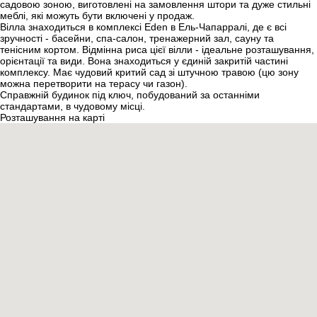
садовою зоною, виготовлені на замовлення штори та дуже стильні
меблі, які можуть бути включені у продаж.
Вілла знаходиться в комплексі Eden в Ель-Чапарралі, де є всі
зручності - басейни, спа-салон, тренажерний зал, сауну та
тенісним кортом. Відмінна риса цієї вілли - ідеальне розташування,
орієнтації та види. Вона знаходиться у єдиній закритій частині
комплексу. Має чудовий критий сад зі штучною травою (цю зону
можна перетворити на терасу чи газон).
Справжній будинок під ключ, побудований за останніми
стандартами, в чудовому місці.
Розташування на карті