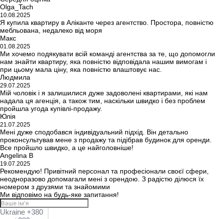
Olga_Tach
10.08.2025
Я купила квартиру в Аліканте через агентство. Простора, повністю
мебльована, недалеко від моря
Макс
01.08.2025
Ми хочемо подякувати всій команді агентства за те, що допомогли
нам знайти квартиру, яка повністю відповідала нашим вимогам і
при цьому мала ціну, яка повністю влаштовує нас.
Людмила
29.07.2025
Мій чоловік і я залишилися дуже задоволені квартирами, які нам
надала ця агенція, а також тим, наскільки швидко і без проблем
пройшла угода купівлі-продажу.
Юлія
21.07.2025
Мені дуже сподобався індивідуальний підхід. Він детально
проконсультував мене з продажу та підібрав будинок для оренди.
Все пройшло швидко, а це найголовніше!
Angelina B
19.07.2025
Рекомендую! Привітний персонал та професіонали своєї сфери,
неодноразово допомагали мені з орендою. З радістю ділюся їх
номером з друзями та знайомими
Ми відповімо на будь-яке запитання!
Ukraine +380