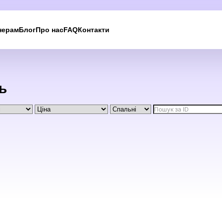
нерам
Блог
Про нас
FAQ
Контакти
Ми вам
зателефонуємо
ь
Залиште свої контактні дані, і ми зв’яжемося з вам
найближчим часом.
UKRAINE +380
+380
244 results found
Afghanistan
+93
Albania
+355
Algeria
+213
American Samoa
+1