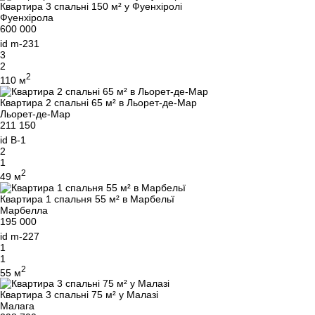
Квартира 3 спальні 150 м² у Фуенхіролі
Фуенхірола
600 000
id
m-231
3
2
2
110 м
Квартира 2 спальні 65 м² в Льорет-де-Мар
Льорет-де-Мар
211 150
id
B-1
2
1
2
49 м
Квартира 1 спальня 55 м² в Марбельї
Марбелла
195 000
id
m-227
1
1
2
55 м
Квартира 3 спальні 75 м² у Малазі
Малага