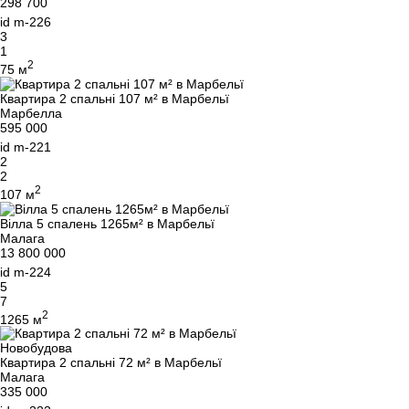
298 700
id
m-226
3
1
2
75 м
Квартира 2 спальні 107 м² в Марбельї
Марбелла
595 000
id
m-221
2
2
2
107 м
Вілла 5 спалень 1265м² в Марбельї
Малага
13 800 000
id
m-224
5
7
2
1265 м
Новобудова
Квартира 2 спальні 72 м² в Марбельї
Малага
335 000