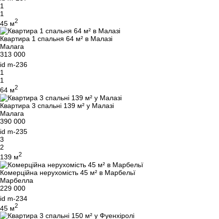
1
1
2
45 м
Квартира 1 спальня 64 м² в Малазі
Малага
313 000
id
m-236
1
1
2
64 м
Квартира 3 спальні 139 м² у Малазі
Малага
390 000
id
m-235
3
2
2
139 м
Комерційна нерухомість 45 м² в Марбельї
Марбелла
229 000
id
m-234
2
45 м