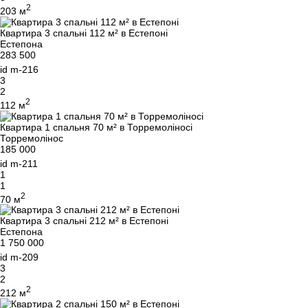
2
203 м
Квартира 3 спальні 112 м² в Естепоні
Естепона
283 500
id
m-216
3
2
2
112 м
Квартира 1 спальня 70 м² в Торремоліносі
Торремолінос
185 000
id
m-211
1
1
2
70 м
Квартира 3 спальні 212 м² в Естепоні
Естепона
1 750 000
id
m-209
3
2
2
212 м