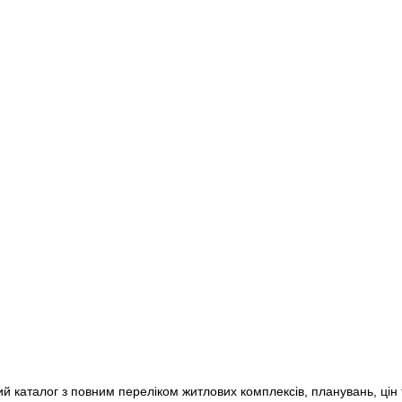
Montserrat
+1
Morocco
+212
Mozambique
+258
Myanmar (Burma)
+95
Namibia
+264
Nauru
+674
Nepal
+977
Netherlands
+31
New Caledonia
+687
New Zealand
+64
Nicaragua
+505
Niger
+227
Nigeria
+234
Niue
+683
Norfolk Island
+672
North Korea
+850
North Macedonia
+389
Northern Mariana Islands
+1
Norway
+47
Oman
+968
Pakistan
+92
Palau
+680
Palestinian Territories
+970
Panama
+507
Papua New Guinea
+675
Paraguay
+595
Peru
+51
 каталог з повним переліком житлових комплексів, планувань, цін т
Philippines
+63