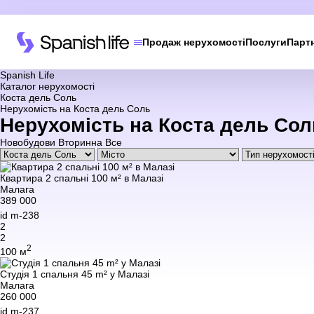
Продаж нерухомості
Послуги
Парт
Spanish Life
Каталог нерухомості
Коста дель Соль
Нерухомість на Коста дель Соль
Нерухомість на Коста дель Сол
Новобудови
Вторинна
Все
Квартира 2 спальні 100 м² в Малазі
Малага
389 000
id
m-238
2
2
2
100 м
Студія 1 спальня 45 m² у Малазі
Малага
260 000
id
m-237