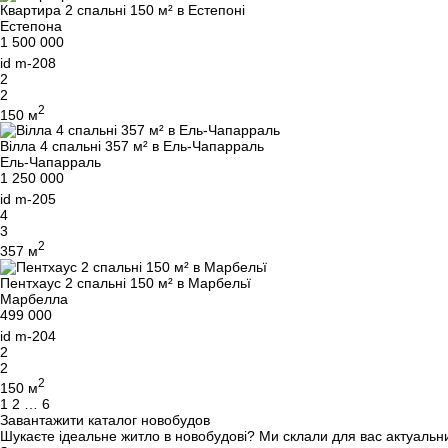
Квартира 2 спальні 150 м² в Естепоні
Естепона
1 500 000
id
m-208
2
2
2
150 м
Вілла 4 спальні 357 м² в Ель-Чапарраль
Ель-Чапарраль
1 250 000
id
m-205
4
3
2
357 м
Пентхаус 2 спальні 150 м² в Марбельї
Марбелла
499 000
id
m-204
2
2
2
150 м
Навігація
1
2
…
6
Завантажити каталог новобудов
за
Шукаєте ідеальне житло в новобудові? Ми склали для вас актуальний