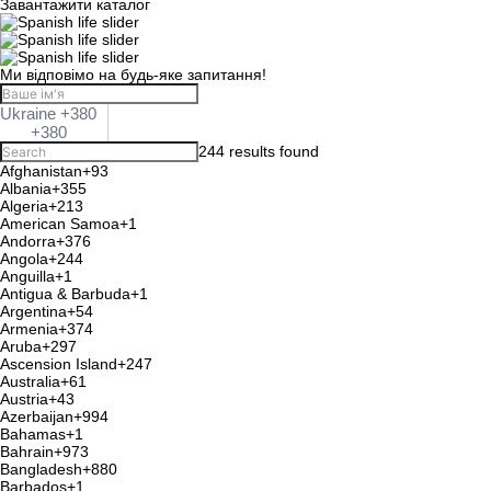
записами
Завантажити каталог
Ми відповімо на будь-яке запитання!
Ukraine +380
+380
244 results found
Afghanistan
+93
Albania
+355
Algeria
+213
American Samoa
+1
Andorra
+376
Angola
+244
Anguilla
+1
Antigua & Barbuda
+1
Argentina
+54
Armenia
+374
Aruba
+297
Ascension Island
+247
Australia
+61
Austria
+43
Azerbaijan
+994
Bahamas
+1
Bahrain
+973
Bangladesh
+880
Barbados
+1