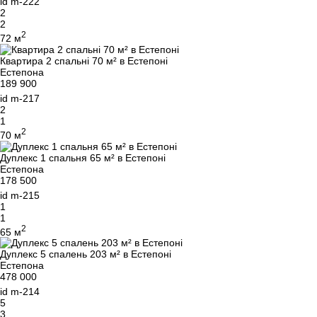
id
m-222
2
2
2
72 м
Квартира 2 спальні 70 м² в Естепоні
Естепона
189 900
id
m-217
2
1
2
70 м
Дуплекс 1 спальня 65 м² в Естепоні
Естепона
178 500
id
m-215
1
1
2
65 м
Дуплекс 5 спалень 203 м² в Естепоні
Естепона
478 000
id
m-214
5
3