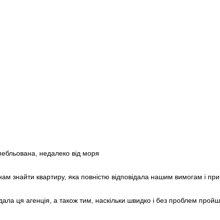
Poland
+48
Portugal
+351
Puerto Rico
+1
Qatar
+974
Romania
+40
Russia
+7
Rwanda
+250
Réunion
+262
Samoa
+685
San Marino
+378
Saudi Arabia
+966
Senegal
+221
Serbia
+381
Seychelles
+248
Sierra Leone
+232
Singapore
+65
Sint Maarten
+1
Slovakia
+421
Slovenia
+386
 мебльована, недалеко від моря
Solomon Islands
+677
Somalia
+252
South Africa
+27
нам знайти квартиру, яка повністю відповідала нашим вимогам і при
South Korea
+82
South Sudan
+211
Spain
+34
дала ця агенція, а також тим, наскільки швидко і без проблем пройш
Sri Lanka
+94
St. Barthélemy
+590
St. Helena
+290