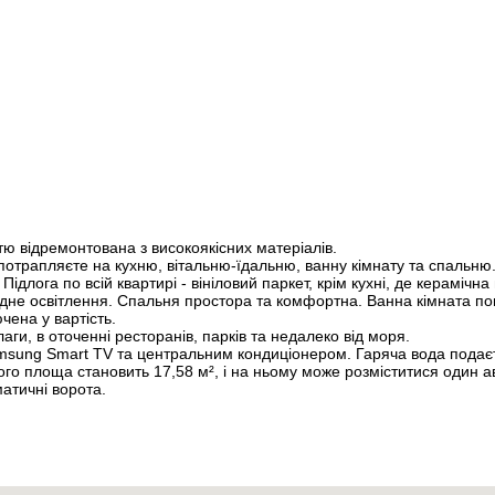
Bulgaria
+359
Burkina Faso
+226
Burundi
+257
Cambodia
+855
Cameroon
+237
Canada
+1
Cape Verde
+238
Caribbean Netherlands
+599
Cayman Islands
+1
Central African Republic
+236
Chad
+235
Chile
+56
China
+86
Christmas Island
+61
ю відремонтована з високоякісних матеріалів.
Cocos (Keeling) Islands
+61
трапляєте на кухню, вітальню-їдальню, ванну кімнату та спальню.
Colombia
+57
длога по всій квартирі - вініловий паркет, крім кухні, де керамічна п
Comoros
+269
родне освітлення. Спальня простора та комфортна. Ванна кімната по
Congo - Brazzaville
+242
чена у вартість.
Congo - Kinshasa
+243
аги, в оточенні ресторанів, парків та недалеко від моря.
Cook Islands
+682
sung Smart TV та центральним кондиціонером. Гаряча вода подаєть
Costa Rica
+506
Його площа становить 17,58 м², і на ньому може розміститися один 
Croatia
+385
атичні ворота.
Cuba
+53
Curaçao
+599
Cyprus
+357
Czechia
+420
Côte d’Ivoire
+225
Denmark
+45