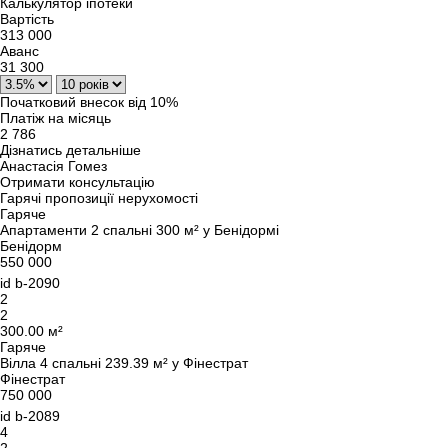
Калькулятор іпотеки
Вартість
313 000
Аванс
31 300
Початковий внесок від 10%
Платіж на місяць
2 786
Дізнатись детальніше
Анастасія Гомез
Отримати консультацію
Гарячі пропозиції нерухомості
Гаряче
Апартаменти 2 спальні 300 м² у Бенідормі
Бенідорм
550 000
id
b-2090
2
2
300.00 м²
Гаряче
Вілла 4 спальні 239.39 м² у Фінестрат
Фінестрат
750 000
id
b-2089
4