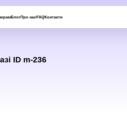
нерам
Блог
Про нас
FAQ
Контакти
Ми вам
зателефонуємо
азі ID m-236
Залиште свої контактні дані, і ми зв’яжемося з вам
найближчим часом.
UKRAINE +380
+380
244 results found
Afghanistan
+93
Albania
+355
Algeria
+213
American Samoa
+1