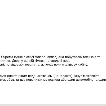
 Окрема кухня в стилі галереї обладнана побутовою технікою та
литка. Двері у ванній кімнаті та спальні нові.
вністю відремонтована та включає велику душову кабіну.
ся електричним водонагрівачем (на гарантії). Існує можливість
автомобіль та два невеликих мотоцикли або один автомобіль та один