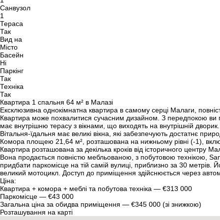
1
Санвузол
1
Тераса
Так
Вид на
Місто
Басейн
Ні
Паркінг
Так
Техніка
Так
Квартира 1 спальня 64 м² в Малазі
Ексклюзивна однокімнатна квартира в самому серці Малаги, повніст
Квартира може похвалитися сучасним дизайном. З передпокою ви по
має внутрішню терасу з вікнами, що виходять на внутрішній дворик. Пі
Вітальня-їдальня має великі вікна, які забезпечують достатнє при
Комора площею 21,64 м², розташована на нижньому рівні (-1), вклю
Квартира розташована за декілька кроків від історичного центру Мал
Вона продається повністю мебльованою, з побутовою технікою, Sam
придбати паркомісце на тій самій вулиці, приблизно за 30 метрів. 
великий мотоцикл. Доступ до приміщення здійснюється через автом
Ціна:
Квартира + комора + меблі та побутова техніка — €313 000
Паркомісце — €43 000
Загальна ціна за обидва приміщення — €345 000 (зі знижкою)
Розташування на карті