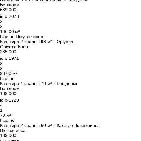
Бенідорм
689 000
id
b-2078
2
2
136.00 м²
Гаряче
Ціну знижено
Квартира 2 спальні 98 м² в Оріуела
Оріуела Коста
285 000
id
b-1971
2
2
98.00 м²
Гаряче
Квартира 4 спальні 78 м² в Бенідормі
Бенідорм
189 000
id
b-1729
4
1
78 м²
Гаряче
Квартира 2 спальні 60 м² в Кала де Вільяхойоса
Вільяхойоса
189 000