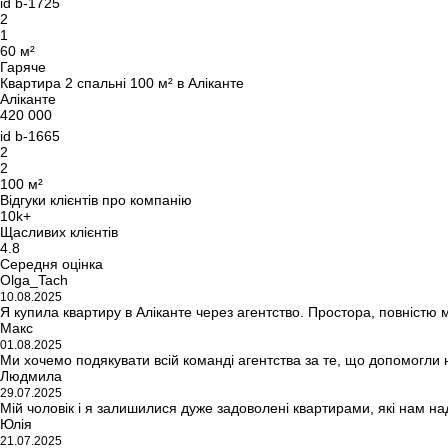
id
b-1725
2
1
60 м²
Гаряче
Квартира 2 спальні 100 м² в Аліканте
Аліканте
420 000
id
b-1665
2
2
100 м²
Відгуки клієнтів про компанію
10k+
Щасливих клієнтів
4.8
Середня оцінка
Olga_Tach
10.08.2025
Я купила квартиру в Аліканте через агентство. Простора, повністю
Макс
01.08.2025
Ми хочемо подякувати всій команді агентства за те, що допомогли 
Людмила
29.07.2025
Мій чоловік і я залишилися дуже задоволені квартирами, які нам на
Юлія
21.07.2025