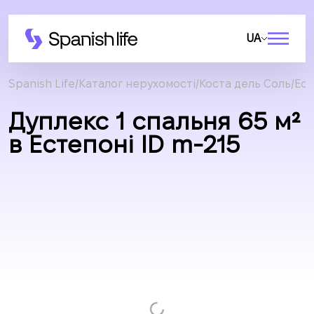
UA
Spanish Life
Каталог нерухомості
Коста дель Соль
Ес
Дуплекс 1 спальня 65 м²
в Естепоні ID m-215