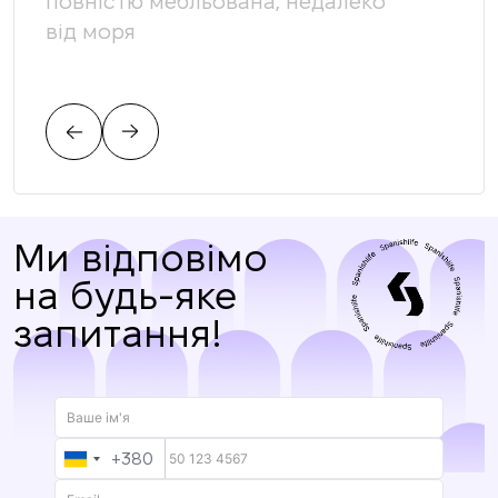
повністю мебльована, недалеко
доп
від моря
яка
вимо
пов
Ми відповімо
на будь-яке
запитання!
+380
UKRAINE
+380