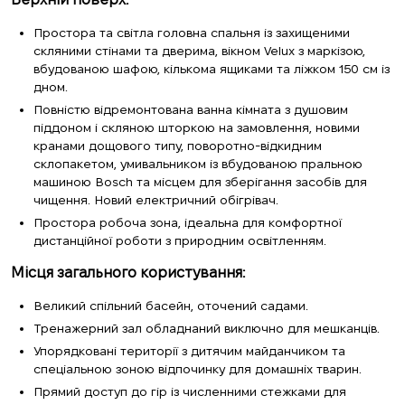
Простора та світла головна спальня із захищеними
скляними стінами та дверима, вікном Velux з маркізою,
вбудованою шафою, кількома ящиками та ліжком 150 см із
дном.
Повністю відремонтована ванна кімната з душовим
піддоном і скляною шторкою на замовлення, новими
кранами дощового типу, поворотно-відкидним
склопакетом, умивальником із вбудованою пральною
машиною Bosch та місцем для зберігання засобів для
чищення. Новий електричний обігрівач.
Простора робоча зона, ідеальна для комфортної
дистанційної роботи з природним освітленням.
Місця загального користування:
Великий спільний басейн, оточений садами.
Тренажерний зал обладнаний виключно для мешканців.
Упорядковані території з дитячим майданчиком та
спеціальною зоною відпочинку для домашніх тварин.
Прямий доступ до гір із численними стежками для