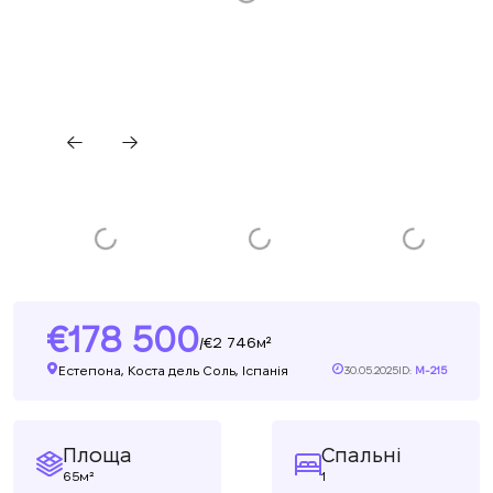
178 500
2 746м²
/
Естепона, Коста дель Соль, Іспанія
30.05.2025
ID:
M-215
Площа
Спальні
65м²
1