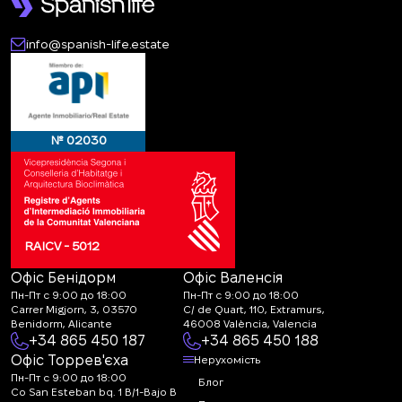
info@spanish-life.estate
№ 02030
RAICV - 5012
Офіс Бенідорм
Офіс Валенсія
Пн-Пт с 9:00 до 18:00
Пн-Пт с 9:00 до 18:00
Carrer Migjorn, 3, 03570
C/ de Quart, 110, Extramurs,
Benidorm, Alicante
46008 València, Valencia
+34 865 450 187
+34 865 450 188
Офіс Торрев'єха
Нерухомість
Пн-Пт с 9:00 до 18:00
Блог
Co San Esteban bq. 1 B/1-Bajo B