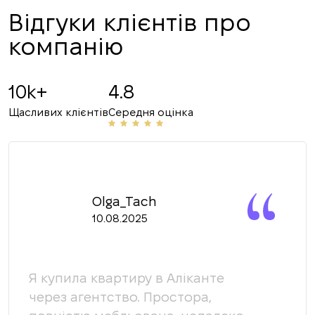
Відгуки клієнтів про
компанію
10k+
4.8
Щасливих клієнтів
Середня оцінка
Olga_Tach
10.08.2025
Я купила квартиру в Аліканте
Ми 
через агентство. Простора,
кома