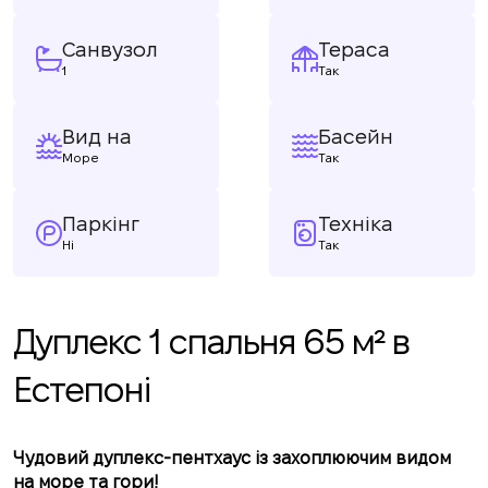
Санвузол
Тераса
1
Так
Вид на
Басейн
Море
Так
Паркінг
Техніка
Ні
Так
Дуплекс 1 спальня 65 м² в
Естепоні
Чудовий дуплекс-пентхаус із захоплюючим видом
на море та гори!