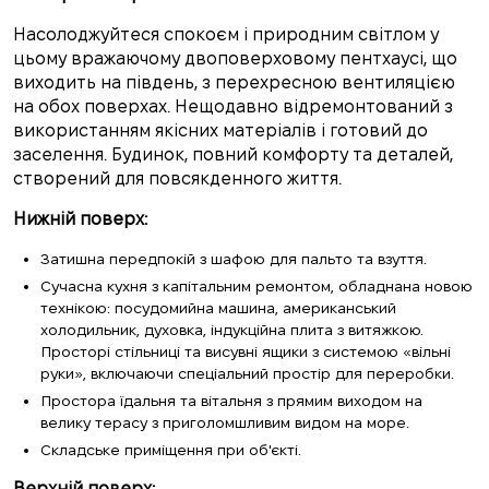
Насолоджуйтеся спокоєм і природним світлом у
цьому вражаючому двоповерховому пентхаусі, що
виходить на південь, з перехресною вентиляцією
на обох поверхах. Нещодавно відремонтований з
використанням якісних матеріалів і готовий до
заселення. Будинок, повний комфорту та деталей,
створений для повсякденного життя.
Нижній поверх:
Затишна передпокій з шафою для пальто та взуття.
Сучасна кухня з капітальним ремонтом, обладнана новою
технікою: посудомийна машина, американський
холодильник, духовка, індукційна плита з витяжкою.
Просторі стільниці та висувні ящики з системою «вільні
руки», включаючи спеціальний простір для переробки.
Простора їдальня та вітальня з прямим виходом на
велику терасу з приголомшливим видом на море.
Складське приміщення при об'єкті.
Верхній поверх: