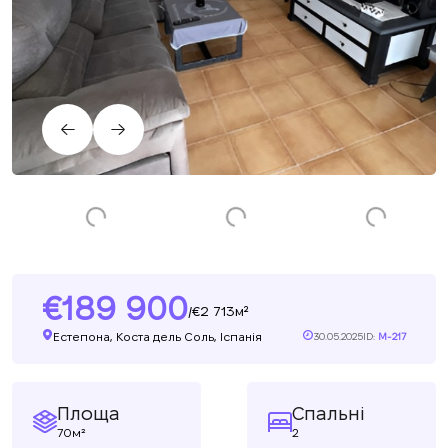
189 900
2 713м²
/
Естепона, Коста дель Соль, Іспанія
30.05.2025
ID:
M-217
Площа
Спальні
70м²
2