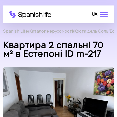
UA
Spanish Life
Каталог нерухомості
Коста дель Соль
Ес
Квартира 2 спальні 70
м² в Естепоні ID m-217