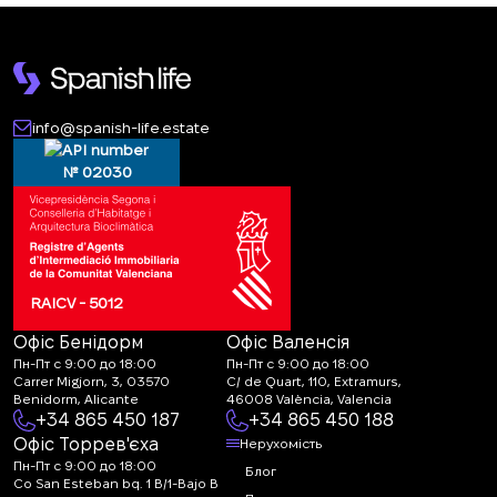
info@spanish-life.estate
№ 02030
RAICV - 5012
Офіс Бенідорм
Офіс Валенсія
Пн-Пт с 9:00 до 18:00
Пн-Пт с 9:00 до 18:00
Carrer Migjorn, 3, 03570
C/ de Quart, 110, Extramurs,
Benidorm, Alicante
46008 València, Valencia
+34 865 450 187
+34 865 450 188
Офіс Торрев'єха
Нерухомість
Пн-Пт с 9:00 до 18:00
Блог
Co San Esteban bq. 1 B/1-Bajo B