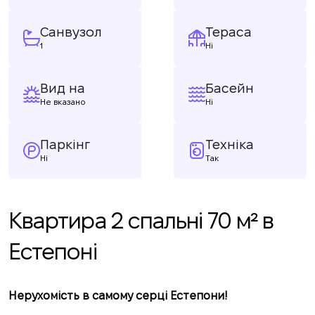
Санвузол
Тераса
1
Ні
Вид на
Басейн
Не вказано
Ні
Паркінг
Техніка
Ні
Так
Квартира 2 спальні 70 м² в
Естепоні
Нерухомість в самому серці Естепони!