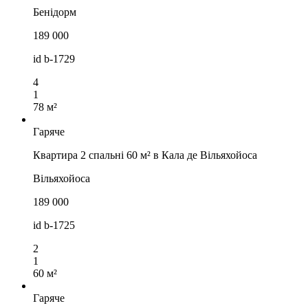
Бенідорм
189 000
id
b-1729
4
1
78 м²
Гаряче
Квартира 2 спальні 60 м² в Кала де Вільяхойоса
Вільяхойоса
189 000
id
b-1725
2
1
60 м²
Гаряче