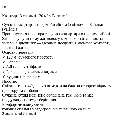
Ні
Квартира 3 спальні 120 м² у Валенсії
Сучасна квартира з видом, басейном і світлом — Safranar
(València)
Пропонується простора та сучасна квартира в новому районі
Safranar, у сучасному житловому комплексі з басейном та
зонами відпочинку — ідеальне поєднання міського комфорту
та якості життя.
Основні переваги:
✔ 120 м² сучасного простору
✔ 3 спальні
✔ 8-й поверх з ліфтом
✔ Балкон з відкритими видами
✔ Будинок 2020 року
Простір:
Світла вітальня-їдальня з виходом на балкон створює відчуття
простору та свободи.
Сучасна кухня повністю обладнана технікою та має
продуману систему зберігання.
Комфортне планування:
головна спальня з гардеробною та ванною en suite
2 додаткові спальні