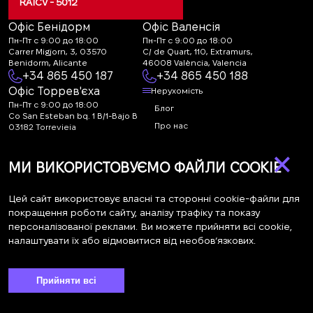
RAICV - 5012
Офіс Бенідорм
Офіс Валенсія
Пн-Пт с 9:00 до 18:00
Пн-Пт с 9:00 до 18:00
Carrer Migjorn, 3, 03570
C/ de Quart, 110, Extramurs,
Benidorm, Alicante
46008 València, Valencia
+34 865 450 187
+34 865 450 188
Офіс Торрев'єха
Нерухомість
Пн-Пт с 9:00 до 18:00
Блог
Co San Esteban bq. 1 B/1-Bajo B
Про нас
03182 Torrevieja
Canal de denuncias:
FAQ
×
marketing@spanish-
Контакти
МИ ВИКОРИСТОВУЄМО ФАЙЛИ COOKIE
life.estate
Підписка
Цей сайт використовує власні та сторонні cookie-файли для
покращення роботи сайту, аналізу трафіку та показу
персоналізованої реклами. Ви можете прийняти всі cookie,
Підпишіться на наші новини. Щотижнева розсилка
налаштувати їх або відмовитися від необов’язкових.
Прийняти всі