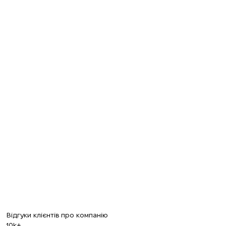
Ми отримали ваш
Підписку на оновлення успішно
запит і відповімо
найближчим часом.
+380
оформлено.
UKRAINE
+380
ПЕРЕДЗВОНІТЬ МЕНІ
Відгуки клієнтів про компанію
10k+