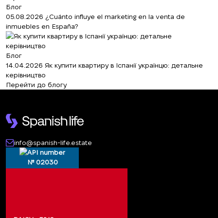
Блог
05.08.2026
¿Cuánto influye el marketing en la venta de
inmuebles en España?
Блог
14.04.2026
Як купити квартиру в Іспанії українцю: детальне
керівництво
Перейти до блогу
info@spanish-life.estate
№ 02030