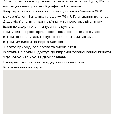
30 м. Поруч великі проспекти, парк у руслі річки Турія, Місто
мистецтв і наук, райони Русафа та Ейшампле.
Квартира розташована на сьомому поверсі будинку 1961
року з ліфтом. Загальна площа — 79 м². Планування включає
2 двомісні спальні, 1 ванну кімнату та простору вітальню-
їдальню відкритого планування з кухнею.
При вході — просторий передпокій, що веде до світлої
відкритої зони вітальні з кухнею та великими вікнами з
відкритим видом на Pepita Samper.
Багато природного світла та високі стелі!
Із вітальні є прямий доступ до відремонтованої ванної кімнати
з душовою кабіною та двох спалень.
Не втратьте можливість відвідати цю квартиру!
Розташування на карті