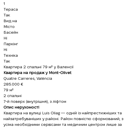
1
Тераса
Так
Вид на
Місто
Басейн
Ні
Паркінг
Ні
Техніка
Так
Квартира 2 спальні 79 м² у Валенсії
Квартира на продаж у Mont-Olivet
Quatre Carreres, València
285.000 €
79 м²
2 спальні
7-й поверх (внутрішня), з ліфтом
Опис нерухомості
Квартира на вулиці Luis Oliag — одній із найпрестижніших та
найзатребуваніших у районі. Район повністю сформований, з
усіма необхідними сервісами та медичним центром лише за