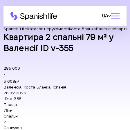
UA
Spanish Life
Каталог нерухомості
Коста Бланка
Валенсія
Апарта
Квартира 2 спальні 79 м² у
Валенсії ID v-355
285 000
/
3 608м²
Валенсія, Коста Бланка, Іспанія
26.02.2026
ID:
v-355
Площа
79м²
Спальні
2
Санвузол