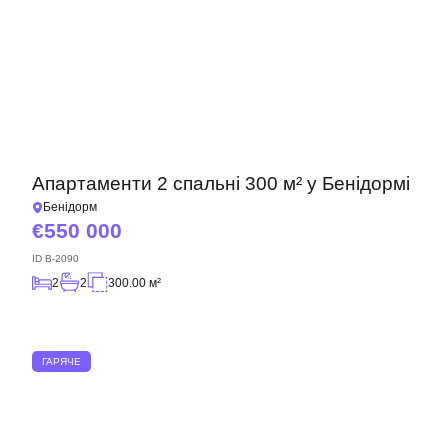
Апартаменти 2 спальні 300 м² у Бенідормі
Бенідорм
550 000
ID
B-2090
2
2
300.00 м²
ГАРЯЧЕ