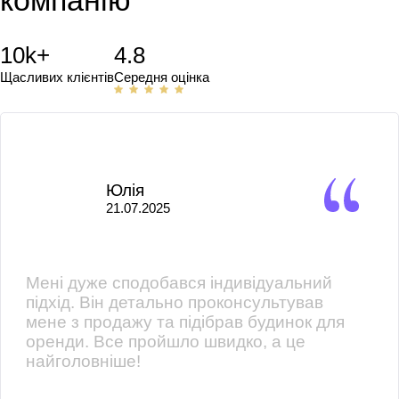
компанію
10k+
4.8
Щасливих клієнтів
Середня оцінка
Юлія
21.07.2025
Мені дуже сподобався індивідуальний
підхід. Він детально проконсультував
мене з продажу та підібрав будинок для
оренди. Все пройшло швидко, а це
найголовніше!