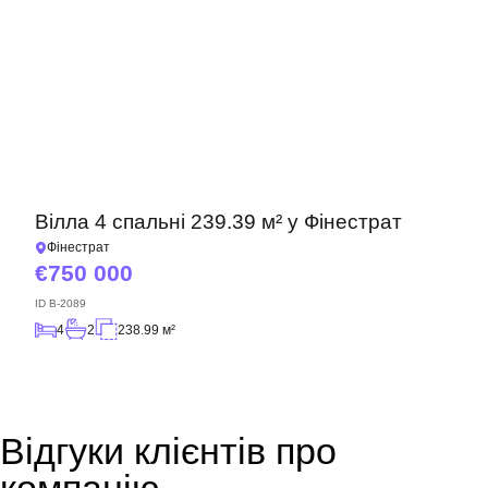
Вілла 4 спальні 239.39 м² у Фінестрат
Фінестрат
750 000
ID
B-2089
4
2
238.99 м²
Відгуки клієнтів про