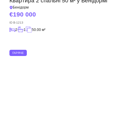
Квартира 2 спальні 50 м² у Бенідормі
Бенідорм
190 000
ID
B-1213
2
1
50.00 м²
ГАРЯЧЕ