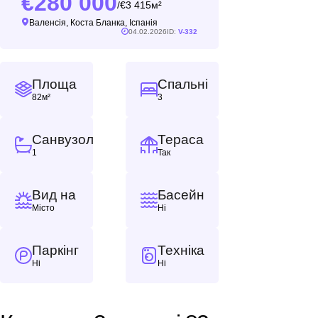
280 000
3 415м²
/
Валенсія, Коста Бланка, Іспанія
04.02.2026
ID:
V-332
Площа
Спальні
82м²
3
Санвузол
Тераса
1
Так
Вид на
Басейн
Місто
Ні
Паркінг
Техніка
Ні
Ні