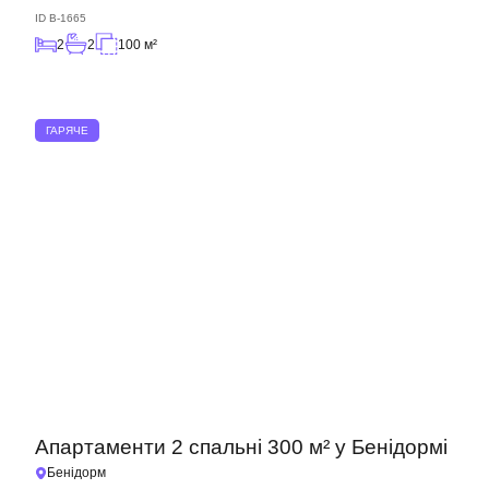
ID
B-1665
2
2
100 м²
ГАРЯЧЕ
Ми вам зателефонуємо
Залиште свої контактні дані, і ми зв’яжемося з
вами найближчим часом.
Дякуємо!
Апартаменти 2 спальні 300 м² у Бенідормі
Дякуємо!
Бенідорм