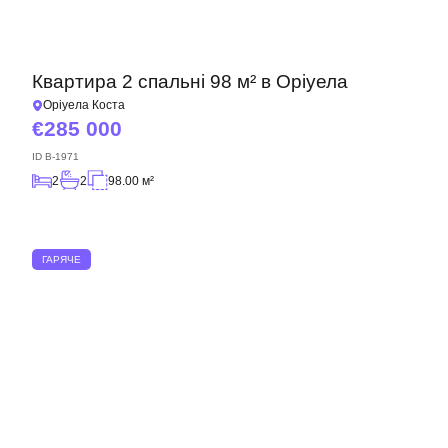
Квартира 2 спальні 98 м² в Оріуела
Оріуела Коста
285 000
ID
B-1971
2
2
98.00 м²
ГАРЯЧЕ