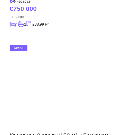
Фінестрат
750 000
ID
B-2089
4
2
238.99 м²
ГАРЯЧЕ