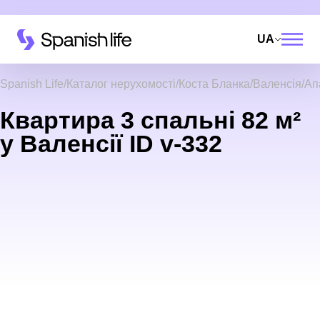
UA
Spanish Life
Каталог нерухомості
Коста Бланка
Валенсія
Ап
Квартира 3 спальні 82 м²
у Валенсії ID v-332