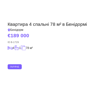
Квартира 4 спальні 78 м² в Бенідормі
Бенідорм
189 000
ID
B-1729
4
1
78 м²
ГАРЯЧЕ