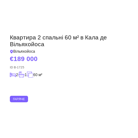
Квартира 2 спальні 60 м² в Кала де
Вільяхойоса
Вільяхойоса
189 000
ID
B-1725
2
1
60 м²
ГАРЯЧЕ