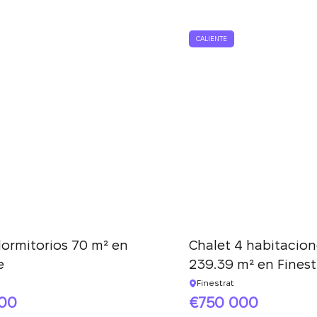
solicitud y le
a suscripción a las actualizaciones se ha realiza
responderemos en
con éxito
CALIENTE
breve.
+380
UKRAINE
+380
DEVUÉLVAME LA LLAMADA
dormitorios 70 m² en
Chalet 4 habitacion
e
239.39 m² en Finest
Finestrat
000
750 000