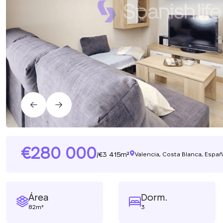
280 000
3 415m²
/
Valencia, Costa Blanca, Espa
Área
Dorm.
82m²
3