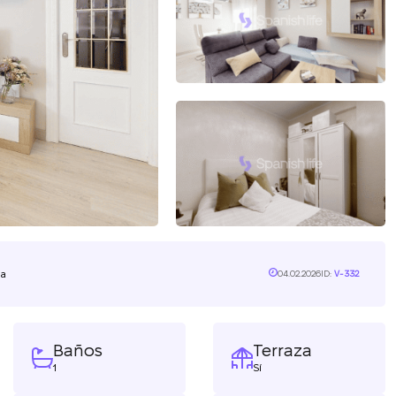
ña
04.02.2026
ID:
V-332
Baños
Terraza
1
Sí