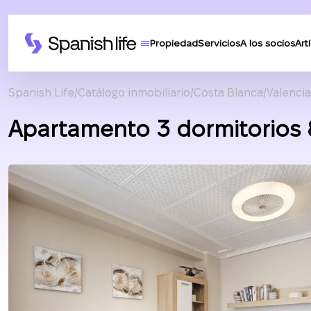
Propiedad
Servicios
A los socios
Art
Spanish Life
Catálogo inmobiliario
Costa Blanca
Valencia
Apartamento 3 dormitorios 