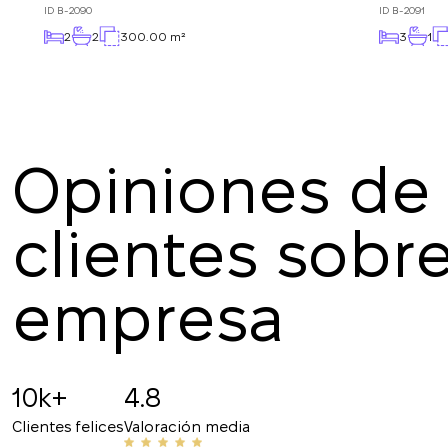
ID
B-2090
ID
B-2091
2
2
300.00 m²
3
1
Opiniones de 
clientes sobre
Marina Ilmer
16.07.2025
empresa
¡Gracias por la interacción cómoda y el rápido r
responsable, la atención a los detalles y el pro
10k+
4.8
recomiendo!
Clientes felices
Valoración media