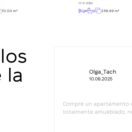
ID
B-2089
70.00 m²
4
2
238.99 m²
los
 la
Olga_Tach
10.08.2025
esultado, la actitud
Compré un apartamento en 
fesionalismo! Lo
totalmente amueblado, no