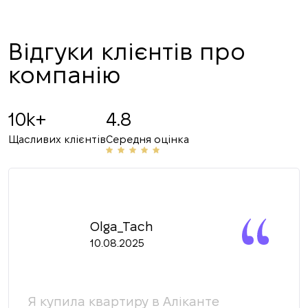
ПЕРЕДЗВОНІТЬ МЕНІ
Відгуки клієнтів про
компанію
10k+
4.8
Щасливих клієнтів
Середня оцінка
Olga_Tach
10.08.2025
Я купила квартиру в Аліканте
Ми 