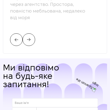
через агентство. Простора,
кома
повністю мебльована, недалеко
доп
від моря
яка
вимо
пов
Ми відповімо
на будь-яке
запитання!