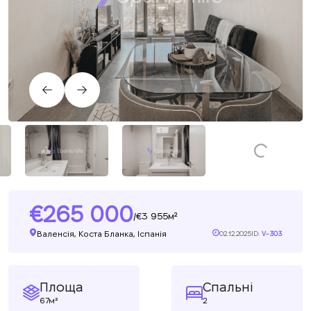
265 000
3 955м²
/
Валенсія, Коста Бланка, Іспанія
02.12.2025
ID:
V-303
Площа
Спальні
67м²
2