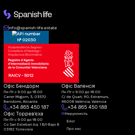
info@spanish-life.estate
№ 02030
RAICV - 5012
Офіс Бенідорм
Офіс Валенсія
Пн-Пт с 9:00 до 18:00
Пн-Пт с 9:00 до 18:00
Carrer Migjorn, 3, 03570
C/ de Quart, 110, Extramurs,
Benidorm, Alicante
46008 València, Valencia
+34 865 450 187
+34 865 450 188
Офіс Торрев'єха
Нерухомість
Пн-Пт с 9:00 до 18:00
Блог
Co San Esteban bq. 1 B/1-Bajo B
Про нас
03182 Torrevieja
Canal de denuncias: