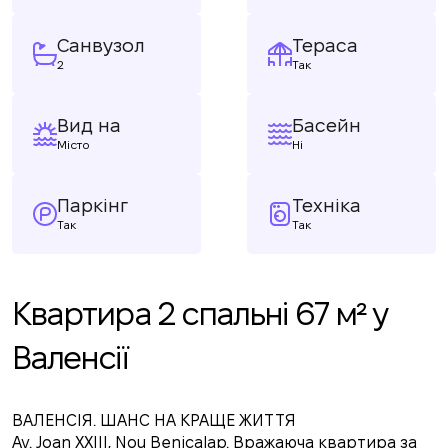
Санвузол
Тераса
2
Так
Вид на
Басейн
Місто
Ні
Паркінг
Техніка
Так
Так
Квартира 2 спальні 67 м² у
Валенсії
ВАЛЕНСІЯ. ШАНС НА КРАЩЕ ЖИТТЯ
Av. Joan XXIII, Nou Benicalap. Вражаюча квартира за