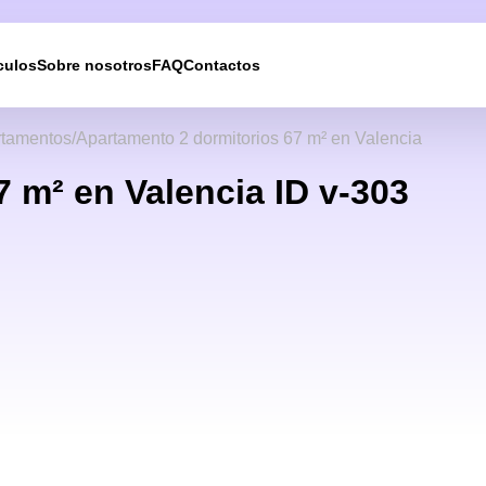
culos
Sobre nosotros
FAQ
Contactos
Le devolveremos la
tamentos
Apartamento 2 dormitorios 67 m² en Valencia
llamada
 m² en Valencia ID v-303
Deje sus datos de contacto y nos pondremos en
contacto con usted en breve.
UKRAINE +380
+380
244 results found
Afghanistan
+93
Albania
+355
Algeria
+213
American Samoa
+1