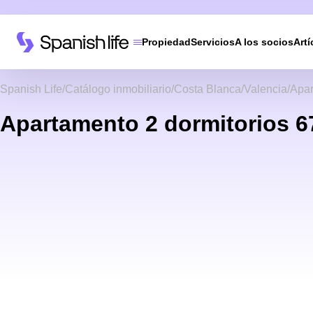
Propiedad
Servicios
A los socios
Artí
Spanish Life
Catálogo inmobiliario
Costa Blanca
Valencia
Apar
Apartamento 2 dormitorios 67