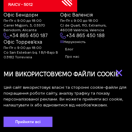
RAICV - 5012
Офіс Бенідорм
Офіс Валенсія
Пн-Пт с 9:00 до 18:00
Пн-Пт с 9:00 до 18:00
Carrer Migjorn, 3, 03570
C/ de Quart, 110, Extramurs,
Benidorm, Alicante
46008 València, Valencia
+34 865 450 187
+34 865 450 188
Офіс Торрев'єха
Нерухомість
Пн-Пт с 9:00 до 18:00
Блог
Co San Esteban bq. 1 B/1-Bajo B
Про нас
03182 Torrevieja
Canal de denuncias:
FAQ
×
marketing@spanish-
Контакти
МИ ВИКОРИСТОВУЄМО ФАЙЛИ COOKIE
life.estate
Підписка
Цей сайт використовує власні та сторонні cookie-файли для
покращення роботи сайту, аналізу трафіку та показу
персоналізованої реклами. Ви можете прийняти всі cookie,
Підпишіться на наші новини. Щотижнева розсилка
налаштувати їх або відмовитися від необов’язкових.
Прийняти всі