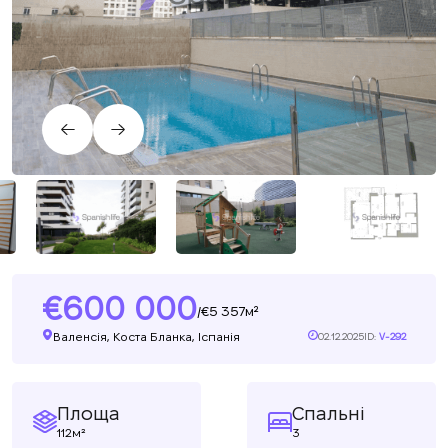
600 000
5 357м²
/
Валенсія, Коста Бланка, Іспанія
02.12.2025
ID:
V-292
Площа
Спальні
112м²
3