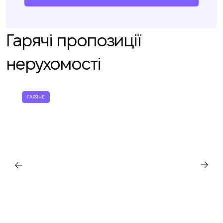
Гарячі пропозиції
нерухомості
ГАРЯЧЕ
Ми вам зателефонуємо
Залиште свої контактні дані, і ми
Дякуємо!
Дякуємо!
зв’яжемося з вами найближчим часом.