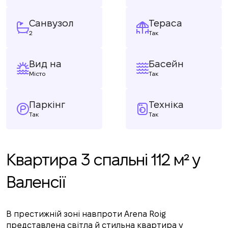
Санвузол
Тераса
2
Так
Вид на
Басейн
Місто
Так
Паркінг
Техніка
Так
Так
Квартира 3 спальні 112 м² у
Валенсії
В престижній зоні навпроти Arena Roig
представлена світла й стильна квартира у