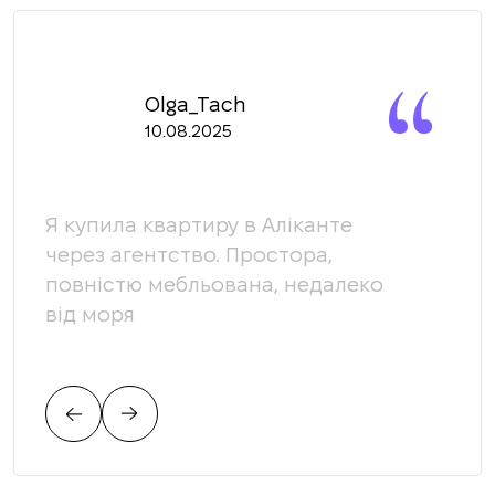
Olga_Tach
10.08.2025
Я купила квартиру в Аліканте
Ми 
через агентство. Простора,
кома
повністю мебльована, недалеко
доп
від моря
яка
вимо
пов