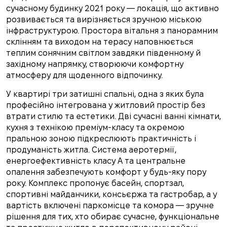
сучасному будинку 2021 року — локація, що активно
розвивається та вирізняється зручною міською
інфраструктурою. Простора вітальня з панорамним
склінням та виходом на терасу наповнюється
теплим сонячним світлом завдяки південному й
західному напрямку, створюючи комфортну
атмосферу для щоденного відпочинку.
У квартирі три затишні спальні, одна з яких була
професійно інтегрована у житловий простір без
втрати стилю та естетики. Дві сучасні ванні кімнати,
кухня з технікою преміум-класу та окремою
пральною зоною підкреслюють практичність і
продуманість житла. Система аеротермії,
енергоефективність класу А та центральне
опалення забезпечують комфорт у будь-яку пору
року. Комплекс пропонує басейн, спортзал,
спортивні майданчики, консьєржа та гастробар, а у
вартість включені паркомісце та комора — зручне
рішення для тих, хто обирає сучасне, функціональне