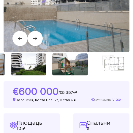
600 000
5 357м²
/
Валенсия, Коста Бланка, Испания
02.12.2025
ID:
V-292
Площадь
Спальни
112м²
3