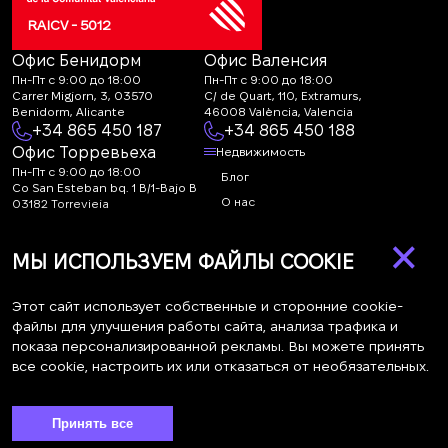
RAICV - 5012
Офис Бенидорм
Офис Валенсия
Пн-Пт с 9:00 до 18:00
Пн-Пт с 9:00 до 18:00
Carrer Migjorn, 3, 03570
C/ de Quart, 110, Extramurs,
Benidorm, Alicante
46008 València, Valencia
+34 865 450 187
+34 865 450 188
Офис Торревьеха
Недвижимость
Пн-Пт с 9:00 до 18:00
Блог
Co San Esteban bq. 1 B/1-Bajo B
О нас
03182 Torrevieja
Canal de denuncias:
FAQ
×
marketing@spanish-
Контакты
МЫ ИСПОЛЬЗУЕМ ФАЙЛЫ COOKIE
life.estate
Подписка
Этот сайт использует собственные и сторонние cookie-
файлы для улучшения работы сайта, анализа трафика и
показа персонализированной рекламы. Вы можете принять
Подпишитесь на наши новости. Рассылка каждую неделю
все cookie, настроить их или отказаться от необязательных.
Принять все