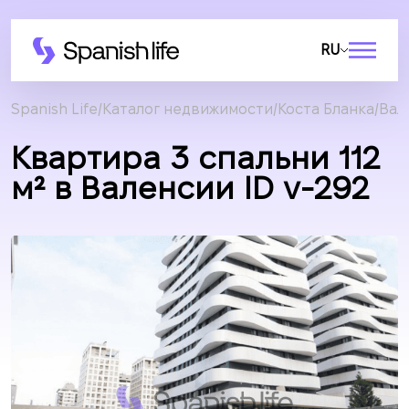
RU
Spanish Life
Каталог недвижимости
Коста Бланка
Вал
Квартира 3 спальни 112
м² в Валенсии ID v-292