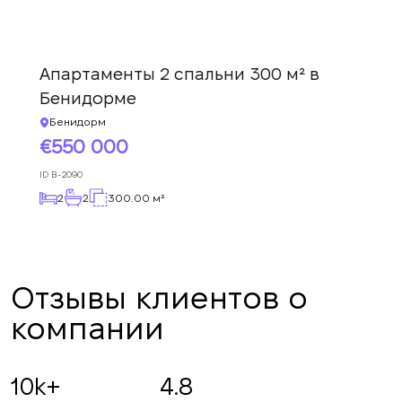
Мы получили Ваш
Подписка на обновления успешно
запрос и ответим в
ближайшее время.
+380
оформлена.
UKRAINE
Апартаменты 2 спальни 300 м² в
+380
Бенидорме
Бенидорм
ПЕРЕЗВОНИТЕ МНЕ
550 000
ID
B-2090
2
2
300.00 м²
Отзывы клиентов о
компании
10k+
4.8