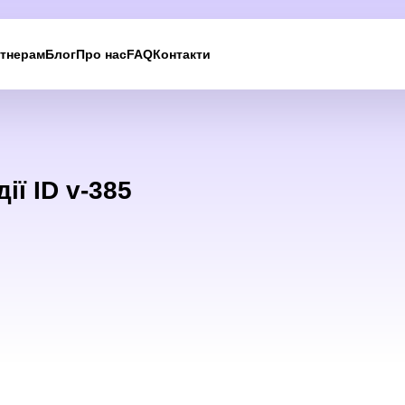
тнерам
Блог
Про нас
FAQ
Контакти
ії ID v-385