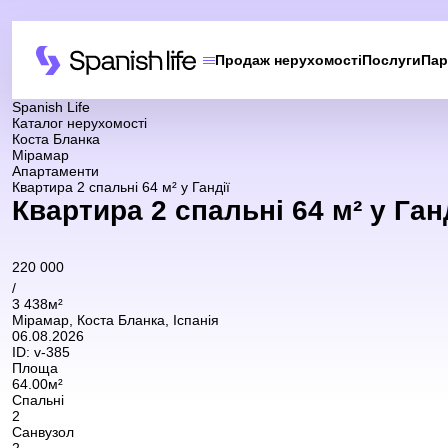
Продаж нерухомості
Послуги
Пар
Spanish Life
Каталог нерухомості
Коста Бланка
Мірамар
Апартаменти
Квартира 2 спальні 64 м² у Гандії
Квартира 2 спальні 64 м² у Ганд
220 000
/
3 438м²
Мірамар, Коста Бланка, Іспанія
06.08.2026
ID:
v-385
Площа
64.00м²
Спальні
2
Санвузол