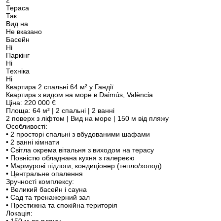
2
Тераса
Так
Вид на
Не вказано
Басейн
Ні
Паркінг
Ні
Техніка
Ні
Квартира 2 спальні 64 м² у Гандії
Квартира з видом на море в Daimús, València
Ціна: 220 000 €
Площа: 64 м² | 2 спальні | 2 ванні
2 поверх з ліфтом | Вид на море | 150 м від пляжу
Особливості:
• 2 просторі спальні з вбудованими шафами
• 2 ванні кімнати
• Світла окрема вітальня з виходом на терасу
• Повністю обладнана кухня з галереєю
• Мармурові підлоги, кондиціонер (тепло/холод)
• Центральне опалення
Зручності комплексу:
• Великий басейн і сауна
• Сад та тренажерний зал
• Престижна та спокійна територія
Локація: