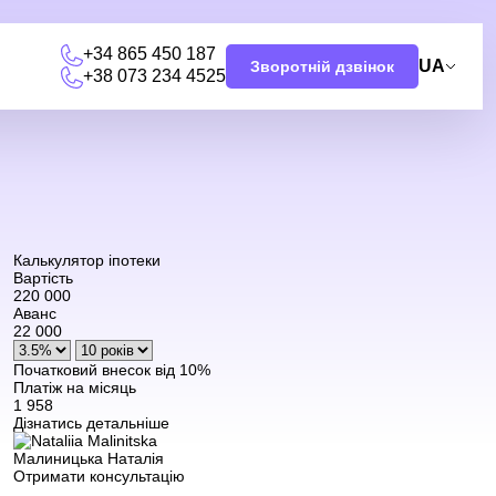
+34 865 450 187
UA
Зворотній дзвінок
+38 073 234 4525
Калькулятор іпотеки
Вартість
220 000
Аванс
22 000
Початковий внесок від 10%
Платіж на місяць
1 958
Дізнатись детальніше
Малиницька Наталія
Отримати консультацію