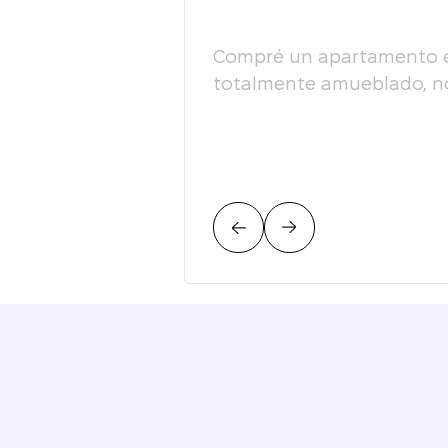
esultado, la actitud
Compré un apartamento en 
fesionalismo! Lo
totalmente amueblado, no