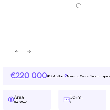
220 000
3 438m²
/
Miramar, Costa Blanca, Españ
Área
Dorm.
64.00m²
2