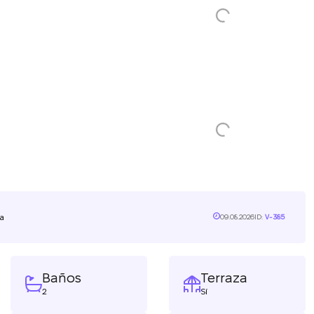
a
09.08.2026
ID:
V-385
Baños
Terraza
2
Sí