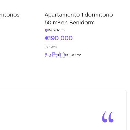
itorios
Apartamento 1 dormitorio
50 m² en Benidorm
Benidorm
190 000
ID
B-1212
1
1
50.00 m²