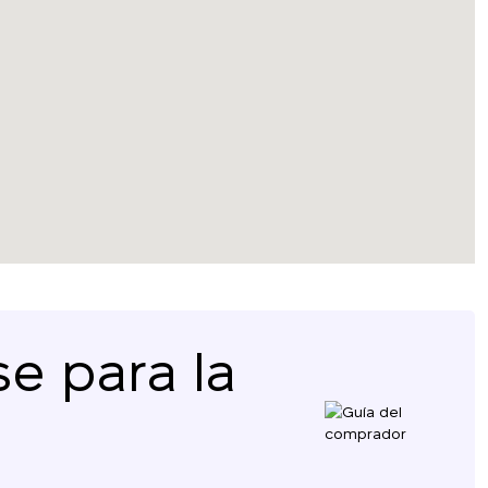
Le devolveremos la
e para la
llamada
¡Gracias!
¡Gracias!
Deje sus datos de contacto y nos pondremos en
contacto con usted en breve.
Hemos recibido su