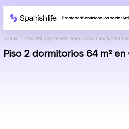
Propiedad
Servicios
A los socios
Art
Spanish Life
Catálogo inmobiliario
Costa Blanca
Miramar
Piso 2 dormitorios 64 m² en