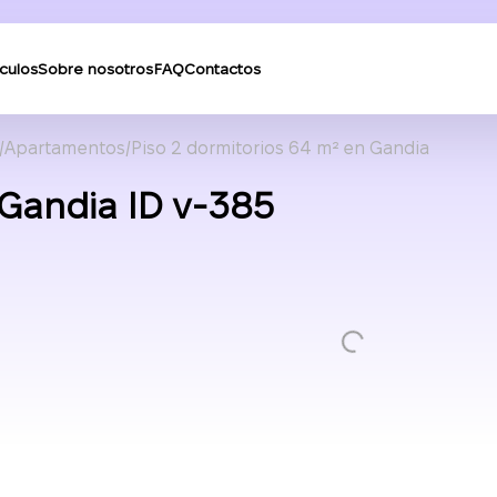
ículos
Sobre nosotros
FAQ
Contactos
Apartamentos
Piso 2 dormitorios 64 m² en Gandia
 Gandia ID v-385