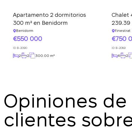
Apartamento 2 dormitorios
Chalet 
300 m² en Benidorm
239.39 
Benidorm
Finestrat
550 000
750 
ID
B-2090
ID
B-2089
2
2
300.00 m²
4
2
Opiniones de 
clientes sobre
Marina Ilmer
16.07.2025