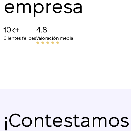
empresa
¡Gracias por la interacción cómoda y el rápido r
responsable, la atención a los detalles y el pro
10k+
4.8
recomiendo!
Clientes felices
Valoración media
¡Contestamos