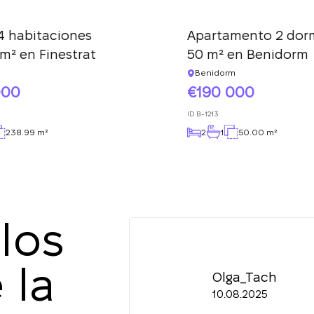
4 habitaciones
Apartamento 2 dorm
m² en Finestrat
50 m² en Benidorm
Benidorm
000
190 000
ID
B-1213
238.99 m²
2
1
50.00 m²
los
 la
Olga_Tach
10.08.2025