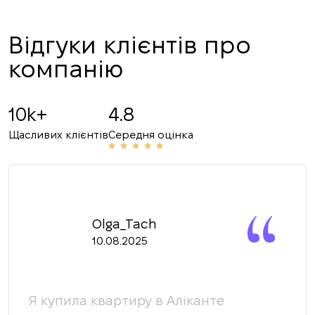
ПЕРЕДЗВОНІТЬ МЕНІ
Відгуки клієнтів про
компанію
10k+
4.8
Щасливих клієнтів
Середня оцінка
Olga_Tach
10.08.2025
Я купила квартиру в Аліканте
Ми 