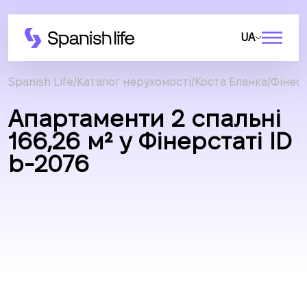
UA
Spanish Life
Каталог нерухомості
Коста Бланка
Фінес
Апартаменти 2 спальні
166,26 м² у Фінерстаті ID
b-2076