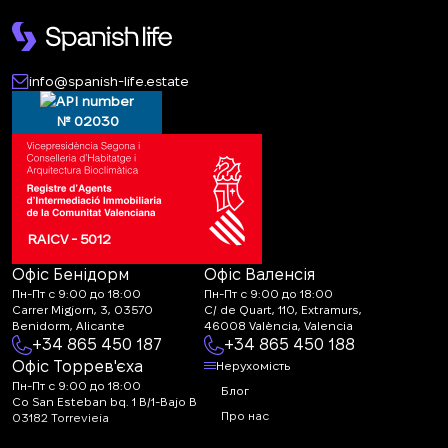
info@spanish-life.estate
№ 02030
RAICV - 5012
Офіс Бенідорм
Офіс Валенсія
Пн-Пт с 9:00 до 18:00
Пн-Пт с 9:00 до 18:00
Carrer Migjorn, 3, 03570
C/ de Quart, 110, Extramurs,
Benidorm, Alicante
46008 València, Valencia
+34 865 450 187
+34 865 450 188
Офіс Торрев'єха
Нерухомість
Пн-Пт с 9:00 до 18:00
Блог
Co San Esteban bq. 1 B/1-Bajo B
Про нас
03182 Torrevieja
Canal de denuncias:
FAQ