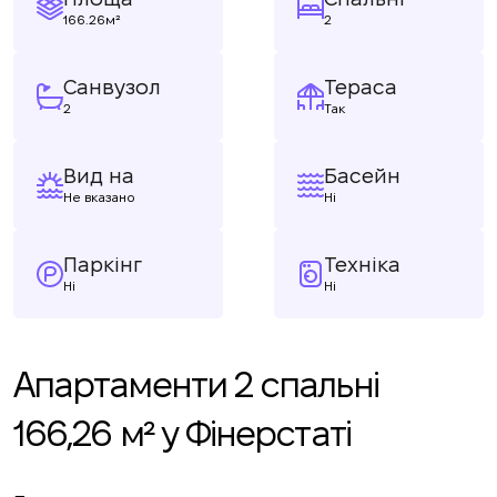
166.26м²
2
Санвузол
Тераса
2
Так
Вид на
Басейн
Не вказано
Ні
Паркінг
Техніка
Ні
Ні
Апартаменти 2 спальні
166,26 м² у Фінерстаті