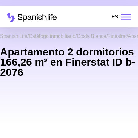
ES
Spanish Life
Catálogo inmobiliario
Costa Blanca
Finestrat
Apar
Apartamento 2 dormitorios
166,26 m² en Finerstat ID b-
2076