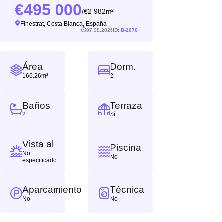
495 000
2 982m²
/
Finestrat, Costa Blanca, España
07.08.2026
ID:
B-2076
Área
Dorm.
166.26m²
2
Baños
Terraza
2
Sí
Vista al
Piscina
No
No
especificado
Aparcamiento
Técnica
No
No