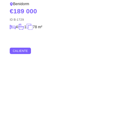
Benidorm
189 000
ID
B-1729
4
1
78 m²
CALIENTE