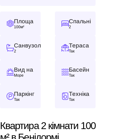
Площа
Спальні
100м²
2
Санвузол
Тераса
2
Так
Вид на
Басейн
Море
Так
Паркінг
Техніка
Так
Так
Квартира 2 кімнати 100
м² в Бенідормі