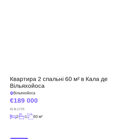
Квартира 2 спальні 60 м² в Кала де
Вільяхойоса
Вільяхойоса
189 000
ID
B-1725
2
1
60 м²