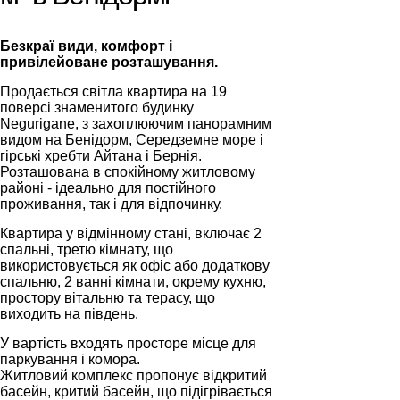
Безкраї види, комфорт і
привілейоване розташування.
Продається світла квартира на 19
поверсі знаменитого будинку
Negurigane, з захоплюючим панорамним
видом на Бенідорм, Середземне море і
гірські хребти Айтана і Бернія.
Розташована в спокійному житловому
районі - ідеально для постійного
проживання, так і для відпочинку.
Квартира у відмінному стані, включає 2
спальні, третю кімнату, що
використовується як офіс або додаткову
спальню, 2 ванні кімнати, окрему кухню,
простору вітальню та терасу, що
виходить на південь.
У вартість входять просторе місце для
паркування і комора.
Житловий комплекс пропонує відкритий
басейн, критий басейн, що підігрівається