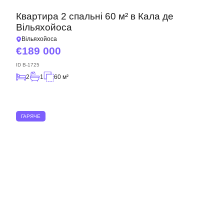
Квартира 2 спальні 60 м² в Кала де
Вільяхойоса
Вільяхойоса
189 000
ID
B-1725
2
1
60 м²
ГАРЯЧЕ