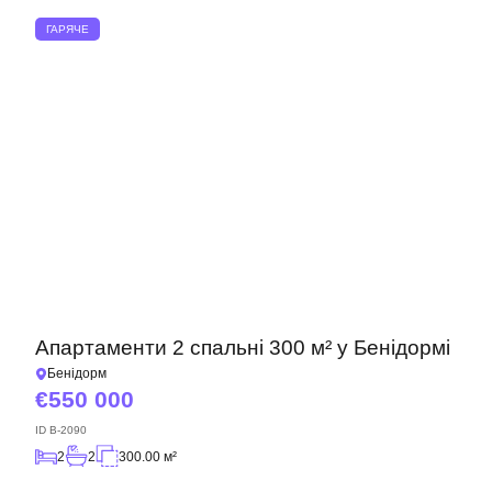
ГАРЯЧЕ
Апартаменти 2 спальні 300 м² у Бенідормі
Бенідорм
550 000
ID
B-2090
2
2
300.00 м²