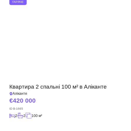
ГАРЯЧЕ
Квартира 2 спальні 100 м² в Аліканте
Аліканте
420 000
ID
B-1665
2
2
100 м²