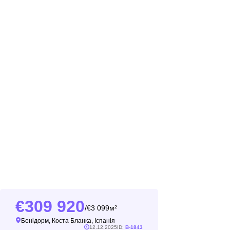
309 920
3 099м²
/
Бенідорм, Коста Бланка, Іспанія
12.12.2025
ID:
B-1843