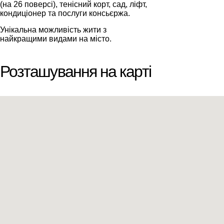
(на 26 поверсі), тенісний корт, сад, ліфт,
кондиціонер та послуги консьєржа.
Унікальна можливість жити з
найкращими видами на місто.
Розташування на карті
Ми вам зателефонуємо
Залиште свої контактні дані, і ми зв’яжемося з
вами найближчим часом.
Дякуємо!
Дякуємо!