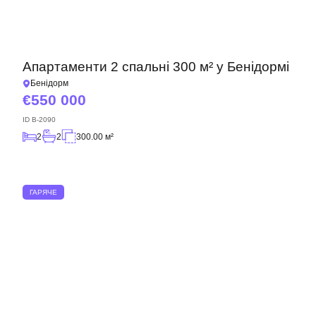
Апартаменти 2 спальні 300 м² у Бенідормі
Бенідорм
550 000
ID
B-2090
2
2
300.00 м²
ГАРЯЧЕ