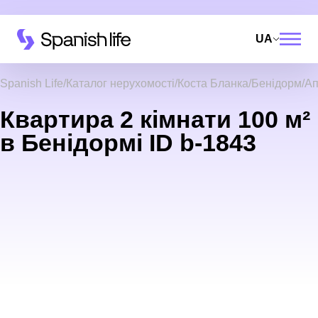
UA
Spanish Life
Каталог нерухомості
Коста Бланка
Бенідорм
Ап
Квартира 2 кімнати 100 м²
в Бенідормі ID b-1843