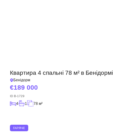
Квартира 4 спальні 78 м² в Бенідормі
Бенідорм
189 000
ID
B-1729
4
1
78 м²
ГАРЯЧЕ