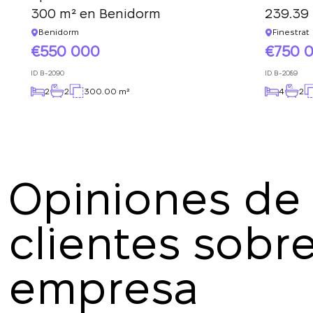
300 m² en Benidorm
239.39 
Benidorm
Finestrat
550 000
750 
ID
B-2090
ID
B-2089
2
2
300.00 m²
4
2
Opiniones de 
clientes sobre
Marina Ilmer
16.07.2025
empresa
¡Gracias por la interacción cómoda y el rápido r