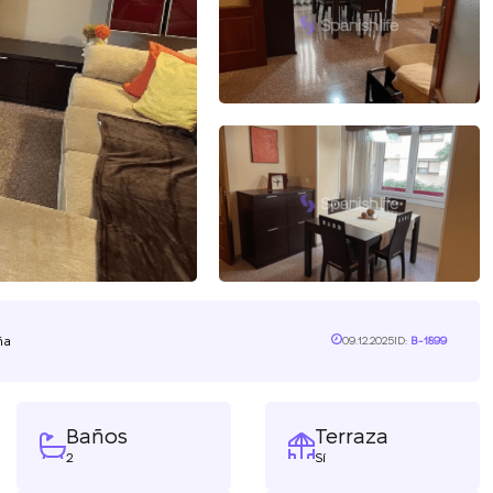
ña
09.12.2025
ID:
B-1899
Baños
Terraza
2
Sí