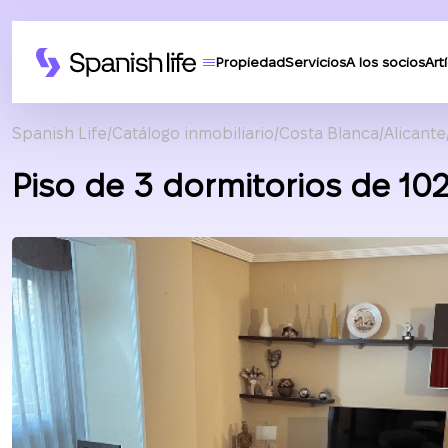
Propiedad
Servicios
A los socios
Art
Spanish Life
Catálogo inmobiliario
Costa Blanca
Alicante
Piso de 3 dormitorios de 10