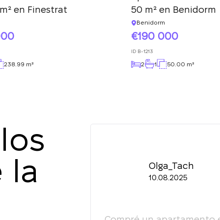
m² en Finestrat
50 m² en Benidorm
Benidorm
000
190 000
ID
B-1213
238.99 m²
2
1
50.00 m²
los
 la
Olga_Tach
10.08.2025
esultado, la actitud
Compré un apartamento en 