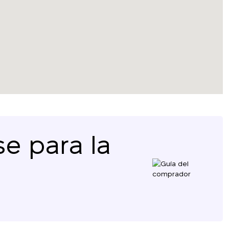
e para la
Le devolveremos la
llamada
¡Gracias!
¡Gracias!
Deje sus datos de contacto y nos pondremos en
contacto con usted en breve.
Hemos recibido su