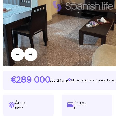
289 000
3 247m²
/
Alicante, Costa Blanca, Espa
Área
Dorm.
89m²
3