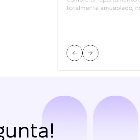
fesionalismo! Lo
totalmente amueblado, no
gunta!