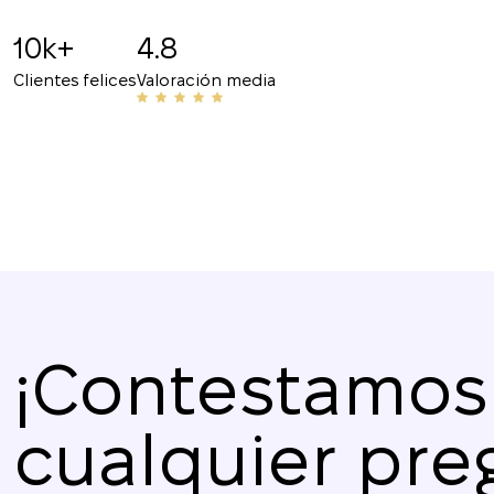
responsable, la atención a los detalles y el pro
10k+
4.8
recomiendo!
Clientes felices
Valoración media
¡Contestamos
cualquier pre