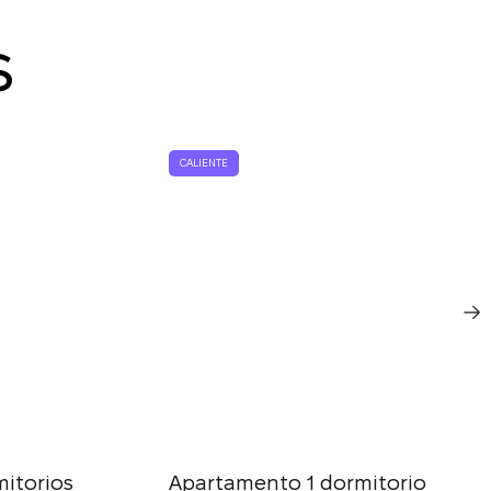
do
s
CALIENTE
itorios
Apartamento 1 dormitorio