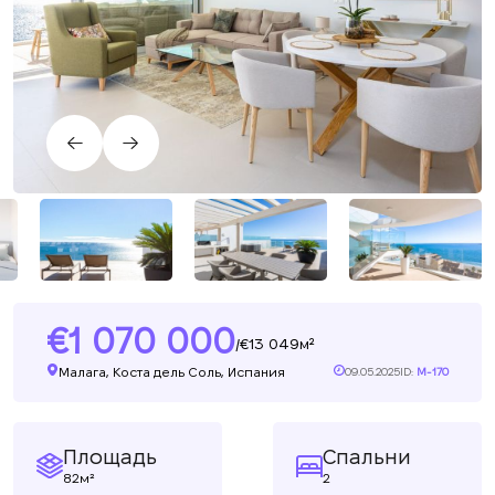
1 070 000
13 049м²
/
Малага, Коста дель Соль, Испания
09.05.2025
ID:
M-170
Площадь
Спальни
82м²
2