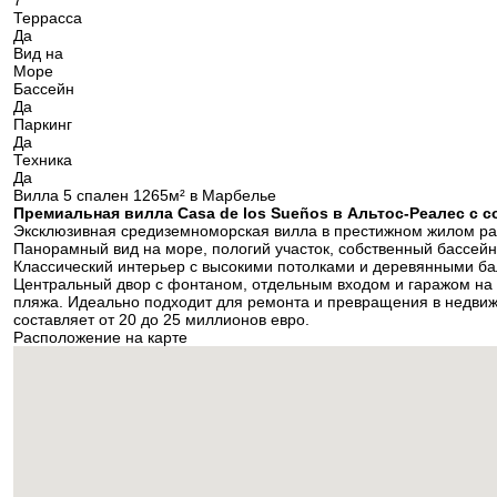
7
Террасса
Да
Вид на
Море
Бассейн
Да
Паркинг
Да
Техника
Да
Вилла 5 спален 1265м² в Марбелье
Премиальная вилла Casa de los Sueños в Альтос-Реалес с 
Эксклюзивная средиземноморская вилла в престижном жилом райо
Панорамный вид на море, пологий участок, собственный бассейн
Классический интерьер с высокими потолками и деревянными балк
Центральный двор с фонтаном, отдельным входом и гаражом на 
пляжа. Идеально подходит для ремонта и превращения в недвиж
составляет от 20 до 25 миллионов евро.
Расположение на карте