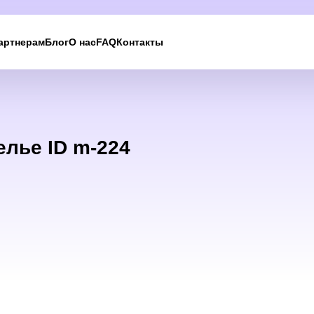
артнерам
Блог
О нас
FAQ
Контакты
елье ID m-224