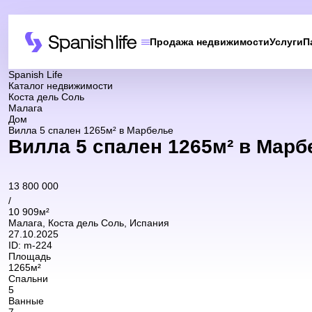
Продажа недвижимости
Услуги
П
Spanish Life
Каталог недвижимости
Коста дель Соль
Малага
Дом
Вилла 5 спален 1265м² в Марбелье
Вилла 5 спален 1265м² в Марб
13 800 000
/
10 909м²
Малага, Коста дель Соль, Испания
27.10.2025
ID:
m-224
Площадь
1265м²
Спальни
5
Ванные