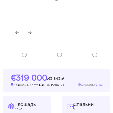
319 000
3 843м²
/
Валенсия, Коста Бланка, Испания
27.10.2025
ID:
V-183
Площадь
Спальни
83м²
1