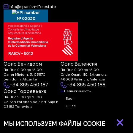
info@spanish-life.estate
№ 02030
RAICV - 5012
Офис Бенидорм
Офис Валенсия
Пн-Пт с 9:00 до 18:00
Пн-Пт с 9:00 до 18:00
Carrer Migjorn, 3, 03570
C/ de Quart, 110, Extramurs,
Benidorm, Alicante
46008 València, Valencia
+34 865 450 187
+34 865 450 188
Офис Торревьеха
Недвижимость
Пн-Пт с 9:00 до 18:00
Блог
Co San Esteban bq. 1 B/1-Bajo B
О нас
03182 Torrevieja
Canal de denuncias:
FAQ
×
marketing@spanish-
Контакты
МЫ ИСПОЛЬЗУЕМ ФАЙЛЫ COOKIE
life.estate
Подписка