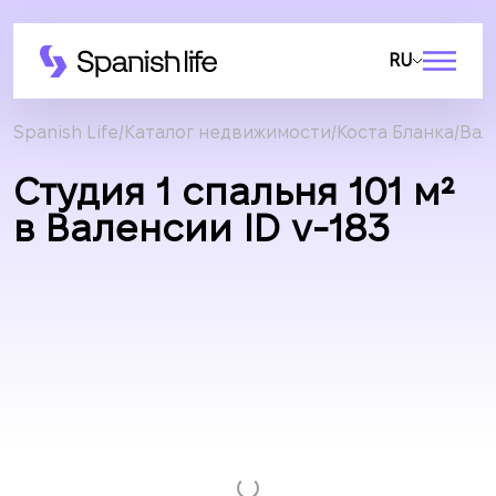
RU
Spanish Life
Каталог недвижимости
Коста Бланка
Вал
Студия 1 спальня 101 м²
в Валенсии ID v-183