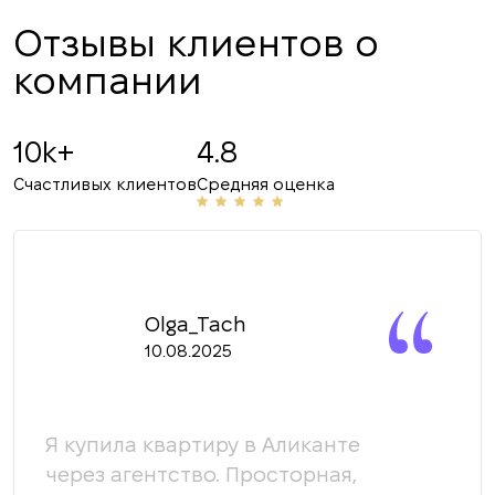
Отзывы клиентов о
компании
10k+
4.8
Счастливых клиентов
Средняя оценка
Olga_Tach
10.08.2025
Я купила квартиру в Аликанте
Мы 
й
через агентство. Просторная,
кома