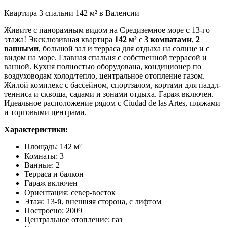
Квартира 3 спальни 142 м² в Валенсии
Живите с панорамным видом на Средиземное море с 13-го
этажа! Эксклюзивная квартира
142 м²
с
3 комнатами
,
2
ванными
, большой зал и терраса для отдыха на солнце и с
видом на море. Главная спальня с собственной террасой и
ванной. Кухня полностью оборудована, кондиционер по
воздуховодам холод/тепло, центральное отопление газом.
Жилой комплекс с бассейном, спортзалом, кортами для паддл-
тенниса и сквоша, садами и зонами отдыха. Гараж включен.
Идеальное расположение рядом с Ciudad de las Artes, пляжами
и торговыми центрами.
Характеристики:
Площадь: 142 м²
Комнаты: 3
Ванные: 2
Терраса и балкон
Гараж включен
Ориентация: север-восток
Этаж: 13-й, внешняя сторона, с лифтом
Построено: 2009
Центральное отопление: газ