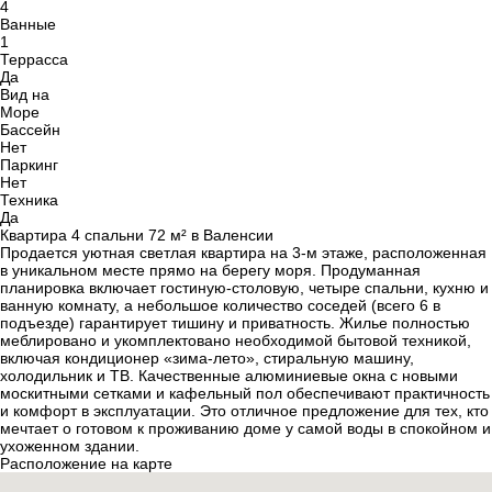
4
Ванные
1
Террасса
Да
Вид на
Море
Бассейн
Нет
Паркинг
Нет
Техника
Да
Квартира 4 спальни 72 м² в Валенсии
Продается уютная светлая квартира на 3-м этаже, расположенная
в уникальном месте прямо на берегу моря. Продуманная
планировка включает гостиную-столовую, четыре спальни, кухню и
ванную комнату, а небольшое количество соседей (всего 6 в
подъезде) гарантирует тишину и приватность. Жилье полностью
меблировано и укомплектовано необходимой бытовой техникой,
включая кондиционер «зима-лето», стиральную машину,
холодильник и ТВ. Качественные алюминиевые окна с новыми
москитными сетками и кафельный пол обеспечивают практичность
и комфорт в эксплуатации. Это отличное предложение для тех, кто
мечтает о готовом к проживанию доме у самой воды в спокойном и
ухоженном здании.
Расположение на карте