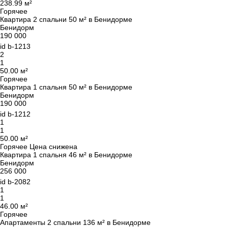
238.99 м²
Горячее
Квартира 2 спальни 50 м² в Бенидорме
Бенидорм
190 000
id
b-1213
Мы вам перезвоним
2
1
50.00 м²
Горячее
Оставьте ваши контактные данные и мы
Квартира 1 спальня 50 м² в Бенидорме
свяжемся в ближайшее время
Бенидорм
Спасибо!
190 000
Спасибо!
id
b-1212
1
Мы получили Ваш
1
UKRAINE +380
Подписка на обновления успешно
50.00 м²
запрос и ответим в
+380
Горячее
Цена снижена
ближайшее время.
оформлена.
Квартира 1 спальня 46 м² в Бенидорме
Бенидорм
256 000
id
b-2082
1
ПЕРЕЗВОНИТЕ МНЕ
1
46.00 м²
Горячее
Апартаменты 2 спальни 136 м² в Бенидорме