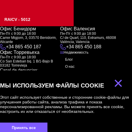
RAICV - 5012
Офис Бенидорм
Офис Валенсия
Пн-Пт с 9:00 до 18:00
Пн-Пт с 9:00 до 18:00
Carrer Migjorn, 3, 03570 Benidorm,
C/ de Quart, 110, Extramurs, 46008
Alicante
València, Valencia
+34 865 450 187
+34 865 450 188
Офис Торревьеха
Недвижимость
Пн-Пт с 9:00 до 18:00
Блог
Co San Esteban bq. 1 B/1-Bajo B
03182 Torrevieja
О нас
Canal de denuncias:
FAQ
marketing@spanish-life.estate
×
Контакты
МЫ ИСПОЛЬЗУЕМ ФАЙЛЫ COOKIE
Подписка
Этот сайт использует собственные и сторонние cookie-файлы для
улучшения работы сайта, анализа трафика и показа
Подпишитесь на наши новости. Рассылка каждую неделю
персонализированной рекламы. Вы можете принять все cookie,
настроить их или отказаться от необязательных.
Принять все