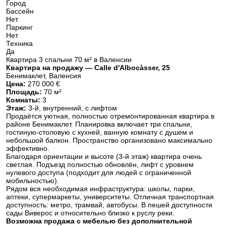
Город
Бассейн
Нет
Паркинг
Нет
Техника
Да
Квартира 3 спальни 70 м² в Валенсии
Квартира на продажу — Calle d'Albocàsser, 25
Бенимаклет, Валенсия
Цена:
270 000 €
Площадь:
70 м²
Комнаты:
3
Этаж:
3-й, внутренний, с лифтом
Продаётся уютная, полностью отремонтированная квартира в
районе Бенимаклет. Планировка включает три спальни,
гостиную-столовую с кухней, ванную комнату с душем и
небольшой балкон. Пространство организовано максимально
эффективно.
Благодаря ориентации и высоте (3-й этаж) квартира очень
светлая. Подъезд полностью обновлён, лифт с уровнем
нулевого доступа (подходит для людей с ограниченной
мобильностью).
Рядом вся необходимая инфраструктура: школы, парки,
аптеки, супермаркеты, университеты. Отличная транспортная
доступность: метро, трамвай, автобусы. В пешей доступности
сады Виверос и относительно близко к руслу реки.
Возможна продажа с мебелью без дополнительной