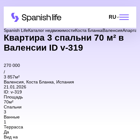
RU
Spanish Life
Каталог недвижимости
Коста Бланка
Валенсия
Апарта
Квартира 3 спальни 70 м² в
Валенсии ID v-319
270 000
/
3 857м²
Валенсия, Коста Бланка, Испания
21.01.2026
ID:
v-319
Площадь
70м²
Спальни
3
Ванные
1
Террасса
Да
Вид на