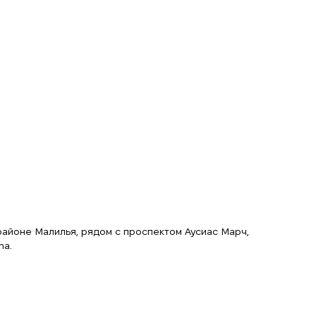
районе Малилья, рядом с проспектом Аусиас Марч,
na.