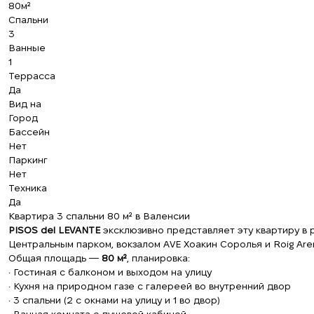
80м²
Спальни
3
Ванные
1
Террасса
Да
Вид на
Город
Бассейн
Нет
Паркинг
Нет
Техника
Да
Квартира 3 спальни 80 м² в Валенсии
PISOS del LEVANTE
эксклюзивно представляет эту квартиру в 
Центральным парком, вокзалом AVE Хоакин Соролья и Roig Are
Общая площадь —
80 м²
, планировка:
• Гостиная с балконом и выходом на улицу
• Кухня на природном газе с галереей во внутренний двор
• 3 спальни (2 с окнами на улицу и 1 во двор)