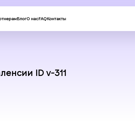
ртнерам
Блог
О нас
FAQ
Контакты
ленсии ID v-311