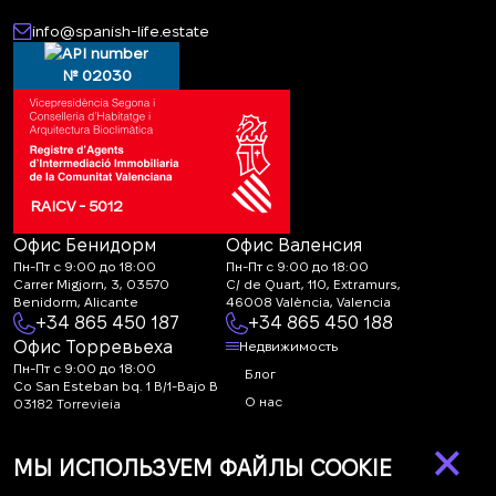
info@spanish-life.estate
№ 02030
RAICV - 5012
Офис Бенидорм
Офис Валенсия
Пн-Пт с 9:00 до 18:00
Пн-Пт с 9:00 до 18:00
Carrer Migjorn, 3, 03570
C/ de Quart, 110, Extramurs,
Benidorm, Alicante
46008 València, Valencia
+34 865 450 187
+34 865 450 188
Офис Торревьеха
Недвижимость
Пн-Пт с 9:00 до 18:00
Блог
Co San Esteban bq. 1 B/1-Bajo B
О нас
03182 Torrevieja
Canal de denuncias:
FAQ
×
marketing@spanish-
Контакты
МЫ ИСПОЛЬЗУЕМ ФАЙЛЫ COOKIE
life.estate
Подписка