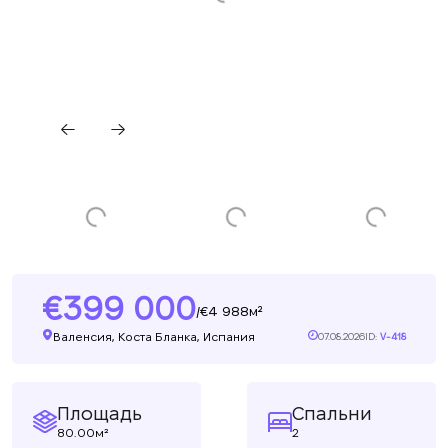
399 000
4 988м²
/
Валенсия, Коста Бланка, Испания
07.08.2026
ID:
V-418
Площадь
Спальни
80.00м²
2