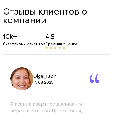
Отзывы клиентов о
компании
10k+
4.8
Счастливых клиентов
Средняя оценка
Olga_Tach
10.08.2025
Я купила квартиру в Аликанте
Мы 
й
через агентство. Просторная,
кома