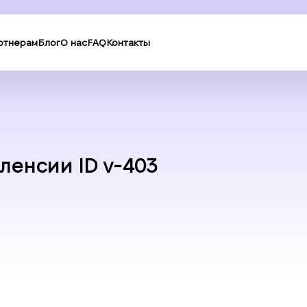
ртнерам
Блог
О нас
FAQ
Контакты
аленсии ID v-403