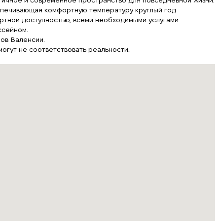
тичное и современное пространство для повседневной жизни.
спечивающая комфортную температуру круглый год.
ртной доступностью, всеми необходимыми услугами
ссейном.
ов Валенсии.
гут не соответствовать реальности.