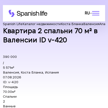
RU
Spanish Life
Каталог недвижимости
Коста Бланка
Валенсия
Апар
Квартира 2 спальни 70 м² в
Валенсии ID v-420
390 000
/
5 571м²
Валенсия, Коста Бланка, Испания
07.08.2026
ID:
v-420
Площадь
70.00м²
Спальни
2
Ванные