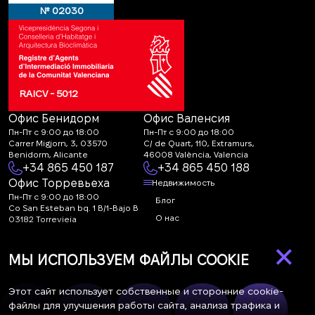
№ 02030
RAICV - 5012
Офис Бенидорм
Офис Валенсия
Пн-Пт с 9:00 до 18:00
Пн-Пт с 9:00 до 18:00
Carrer Migjorn, 3, 03570
C/ de Quart, 110, Extramurs,
Benidorm, Alicante
46008 València, Valencia
+34 865 450 187
+34 865 450 188
Офис Торревьеха
Недвижимость
Пн-Пт с 9:00 до 18:00
Блог
Co San Esteban bq. 1 B/1-Bajo B
О нас
03182 Torrevieja
Canal de denuncias:
FAQ
×
marketing@spanish-
Контакты
МЫ ИСПОЛЬЗУЕМ ФАЙЛЫ COOKIE
life.estate
Подписка
Этот сайт использует собственные и сторонние cookie-
файлы для улучшения работы сайта, анализа трафика и