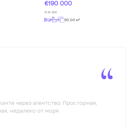
190 000
ID
B-1212
1
1
50.00 м²
канте через агентство. Просторная,
Мы х
ая, недалеко от моря
пом
соо
пол