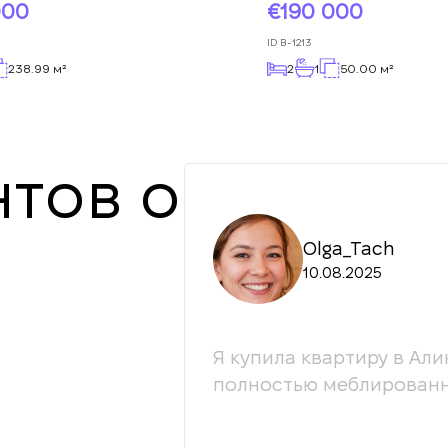
000
190 000
ID
B-1213
238.99 м²
2
1
50.00 м²
тов о
Olga_Tach
10.08.2025
ессионалы своей
Я купила квартиру в Али
ой. С радостью
полностью меблированн