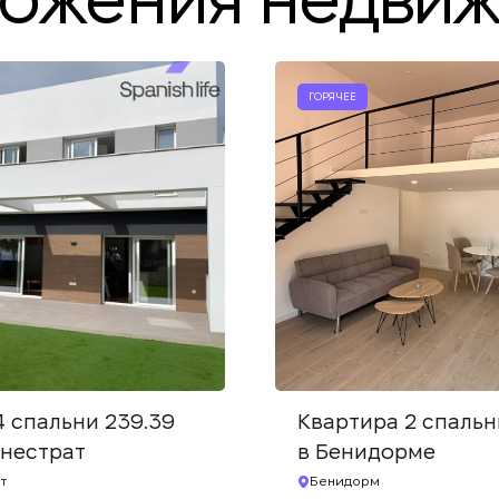
ГОРЯЧЕЕ
4 спальни 239.39
Квартира 2 спальн
инестрат
в Бенидорме
т
Бенидорм