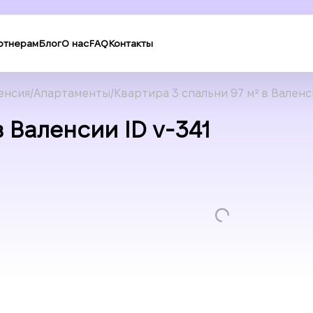
ртнерам
Блог
О нас
FAQ
Контакты
енсия
Апартаменты
Квартира 3 спальни 97 м² в Вален
 Валенсии ID v-341