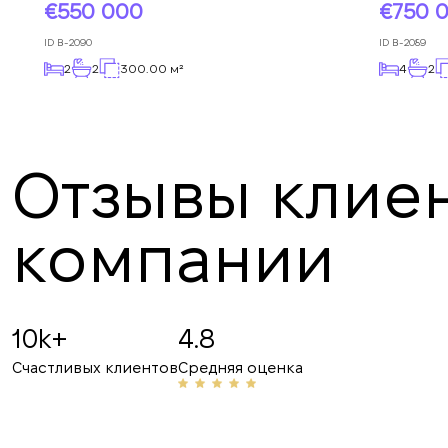
550 000
750 
ID
B-2090
ID
B-2089
2
2
300.00 м²
4
2
Отзывы клиен
компании
Angelina B
19.07.2025
10k+
4.8
Рекомендую! Приветливый персонал и проф
Счастливых клиентов
Средняя оценка
сферы, неоднократно помогали мне с аренд
делюсь их номером с друзьями и знакомыми