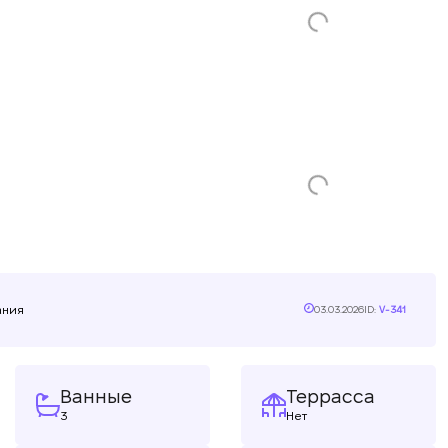
ания
03.03.2026
ID:
V-341
Ванные
Террасса
3
Нет