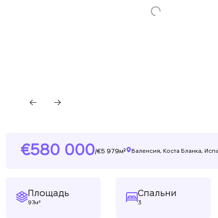
580 000
5 979м²
/
Валенсия, Коста Бланка, Исп
Площадь
Спальни
97м²
3