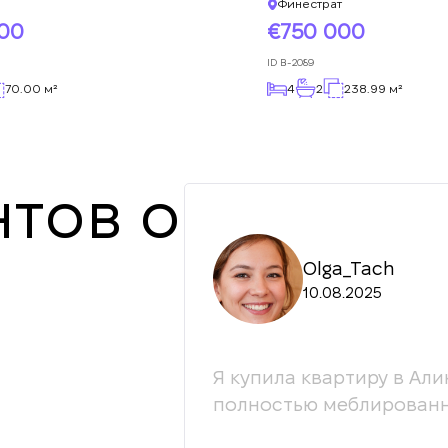
Финестрат
000
750 000
ID
B-2089
70.00 м²
4
2
238.99 м²
тов о
Olga_Tach
10.08.2025
ессионалы своей
Я купила квартиру в Али
ой. С радостью
полностью меблированн