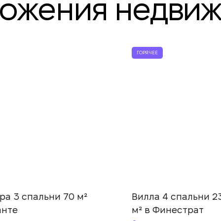
ложения недви
Мы получили Ваш
запрос и ответим в
Подписка на обновления успешно оформлена.
ближайшее время.
+380
UKRAINE
+380
ГОРЯЧЕЕ
ПЕРЕЗВОНИТЕ МНЕ
ра 3 спальни 70 м²
Вилла 4 спальни 2
анте
м² в Финестрат