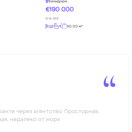
Бенидорм
190 000
ID
B-1213
2
1
50.00 м²
канте через агентство. Просторная,
Мы х
ая, недалеко от моря
пом
соо