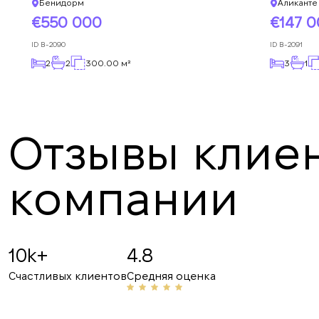
Бенидорм
Аликанте
550 000
147 
ID
B-2090
ID
B-2091
2
2
300.00 м²
3
1
Отзывы клиен
компании
Angelina B
19.07.2025
10k+
4.8
Рекомендую! Приветливый персонал и проф
Счастливых клиентов
Средняя оценка
сферы, неоднократно помогали мне с аренд
делюсь их номером с друзьями и знакомыми