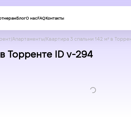
ртнерам
Блог
О нас
FAQ
Контакты
рент
Апартаменты
Квартира 3 спальни 142 м² в Торре
в Торренте ID v-294