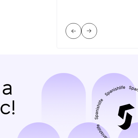
на
с!