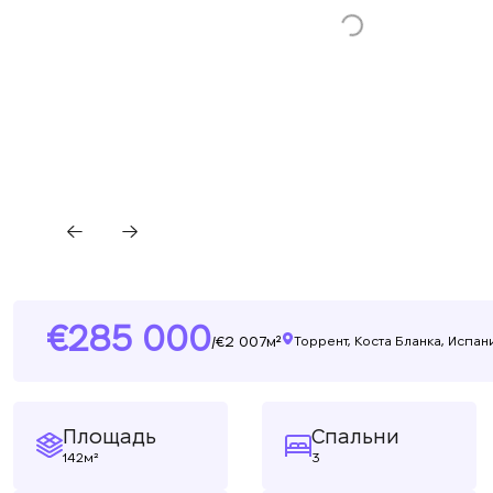
285 000
2 007м²
/
Торрент, Коста Бланка, Испан
Площадь
Спальни
142м²
3