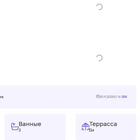
ия
25.11.2025
ID:
V-294
Ванные
Террасса
2
Да