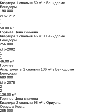
Квартира 1 спальня 50 м² в Бенидорме
Мы вам перезвоним
Бенидорм
190 000
id
b-1212
1
Оставьте ваши контактные данные и мы
1
свяжемся в ближайшее время
50.00 м²
Спасибо!
Спасибо!
Горячее
Цена снижена
Квартира 1 спальня 46 м² в Бенидорме
Бенидорм
Мы получили Ваш
256 000
UKRAINE +380
Подписка на обновления успешно
запрос и ответим в
id
b-2082
+380
ближайшее время.
1
оформлена.
1
46.00 м²
Горячее
Апартаменты 2 спальни 136 м² в Бенидорме
Бенидорм
ПЕРЕЗВОНИТЕ МНЕ
689 000
id
b-2078
2
2
136.00 м²
Горячее
Цена снижена
Квартира 2 спальни 98 м² в Ориуэла
Ориуэла Коста
285 000