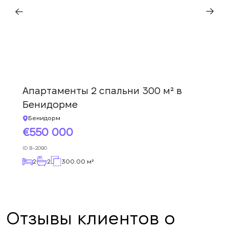
Спасибо!
Спасибо!
свяжемся в ближайшее время
Мы получили Ваш
Подписка на обновления успешно
запрос и ответим в
ближайшее время.
+380
оформлена.
UKRAINE
+380
Апартаменты 2 спальни 300 м² в
ПЕРЕЗВОНИТЕ МНЕ
Бенидорме
Бенидорм
550 000
ID
B-2090
2
2
300.00 м²
Отзывы клиентов о