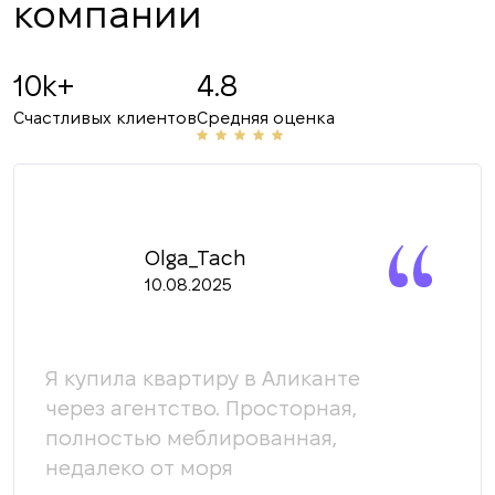
компании
10k+
4.8
Счастливых клиентов
Средняя оценка
Olga_Tach
10.08.2025
Я купила квартиру в Аликанте
Мы 
й
через агентство. Просторная,
кома
полностью меблированная,
пом
ь
недалеко от моря
кот