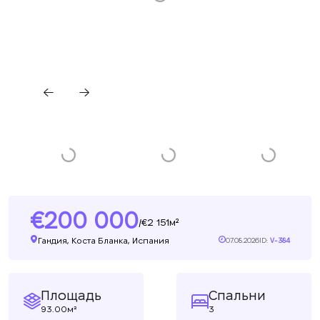
200 000
2 151м²
/
Гандия, Коста Бланка, Испания
07.08.2026
ID:
V-384
Площадь
Спальни
93.00м²
3