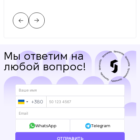
соо
тре
цен
нас.
Мы ответим на
любой вопрос!
+380
UKRAINE
+380
WhatsApp
Telegram
ОТПРАВИТЬ