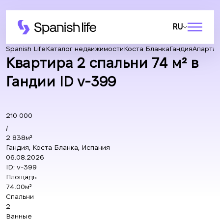
RU
Spanish Life
Каталог недвижимости
Коста Бланка
Гандия
Апарта
Квартира 2 спальни 74 м² в
Гандии ID v-399
210 000
/
2 838м²
Гандия, Коста Бланка, Испания
06.08.2026
ID:
v-399
Площадь
74.00м²
Спальни
2
Ванные