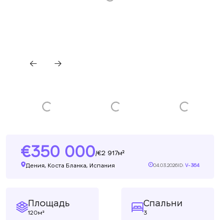
350 000
2 917м²
/
Дения, Коста Бланка, Испания
04.03.2026
ID:
V-364
Площадь
Спальни
120м²
3