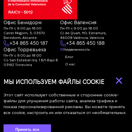
RAICV - 5012
Офис Бенидорм
Офис Валенсия
Пн-Пт с 9:00 до 18:00
Пн-Пт с 9:00 до 18:00
Carrer Migjorn, 3, 03570
C/ de Quart, 110, Extramurs,
Benidorm, Alicante
46008 València, Valencia
+34 865 450 187
+34 865 450 188
Офис Торревьеха
Недвижимость
Пн-Пт с 9:00 до 18:00
Блог
Co San Esteban bq. 1 B/1-Bajo B
О нас
03182 Torrevieja
Canal de denuncias:
FAQ
×
marketing@spanish-
Контакты
МЫ ИСПОЛЬЗУЕМ ФАЙЛЫ COOKIE
life.estate
Подписка
Этот сайт использует собственные и сторонние cookie-
файлы для улучшения работы сайта, анализа трафика и
показа персонализированной рекламы. Вы можете принять
Подпишитесь на наши новости. Рассылка каждую неделю
все cookie, настроить их или отказаться от необязательных.
Принять все