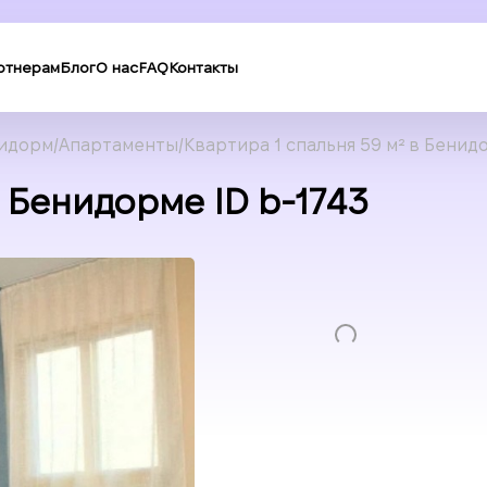
ртнерам
Блог
О нас
FAQ
Контакты
идорм
Апартаменты
Квартира 1 спальня 59 м² в Бенид
в Бенидорме ID b-1743