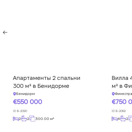
Апартаменты 2 спальни
Вилла 
300 м² в Бенидорме
м² в Ф
Бенидорм
Финестра
550 000
750 
ID
B-2090
ID
B-2089
2
2
300.00 м²
4
2