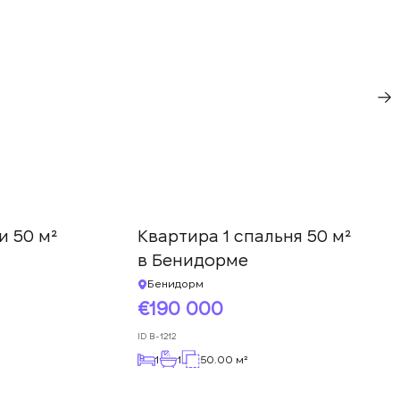
и 50 м²
Квартира 1 спальня 50 м²
в Бенидорме
Бенидорм
190 000
ID
B-1212
1
1
50.00 м²