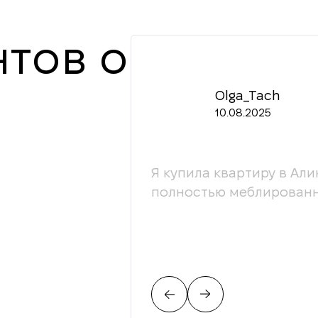
тов о
Olga_Tach
10.08.2025
ессионалы своей
Я купила квартиру в Али
ой. С радостью
полностью меблированн