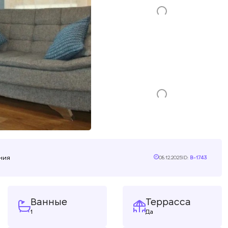
ания
08.12.2025
ID:
B-1743
Ванные
Террасса
1
Да