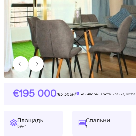
195 000
3 305м²
/
Бенидорм, Коста Бланка, Исп
Площадь
Спальни
59м²
1