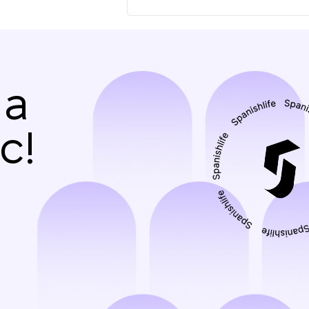
на
с!