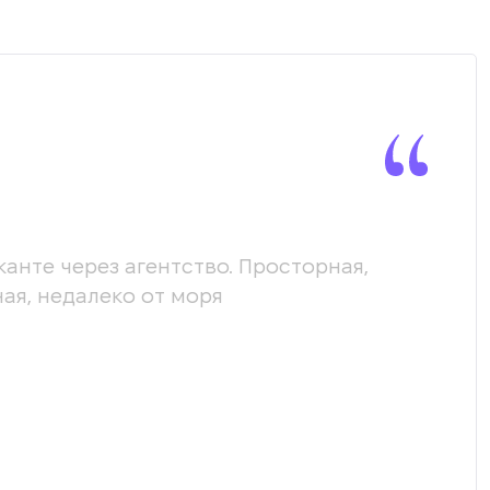
канте через агентство. Просторная,
Мы х
ая, недалеко от моря
пом
соо
пол