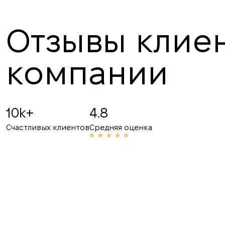
Отзывы клиен
компании
Angelina B
19.07.2025
10k+
4.8
Рекомендую! Приветливый персонал и проф
Счастливых клиентов
Средняя оценка
сферы, неоднократно помогали мне с аренд
делюсь их номером с друзьями и знакомыми