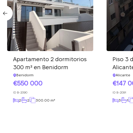
Apartamento 2 dormitorios
Piso 3 
300 m² en Benidorm
Alicant
Benidorm
Alicante
550 000
147 
ID
B-2090
ID
B-2091
2
2
300.00 m²
3
1