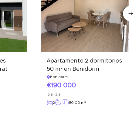
es
Apartamento 2 dormitorios
rat
50 m² en Benidorm
Benidorm
190 000
ID
B-1213
2
1
50.00 m²