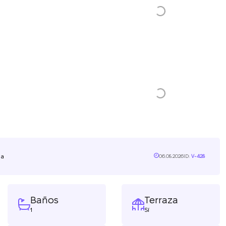
ña
06.08.2026
ID:
V-428
Baños
Terraza
1
Sí