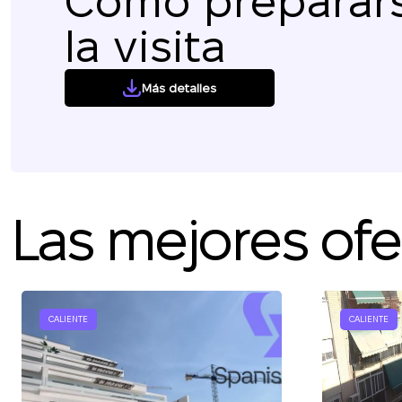
Cómo preparar
L
la visita
Más detalles
Las mejores ofer
CALIENTE
CALIENTE