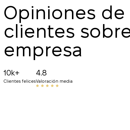
Opiniones de 
clientes sobre
Marina Ilmer
16.07.2025
empresa
¡Gracias por la interacción cómoda y el rápido r
responsable, la atención a los detalles y el pro
10k+
4.8
recomiendo!
Clientes felices
Valoración media