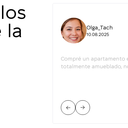
los
 la
Olga_Tach
10.08.2025
esultado, la actitud
Compré un apartamento en 
fesionalismo! Lo
totalmente amueblado, no