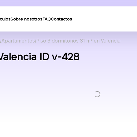
ículos
Sobre nosotros
FAQ
Contactos
Apartamentos
Piso 3 dormitorios 81 m² en Valencia
Valencia ID v-428