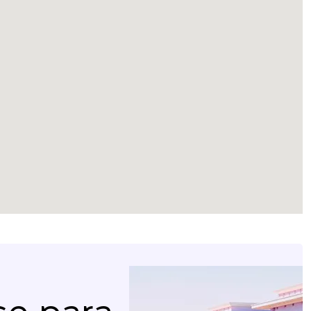
Le devolveremos la
llamada
¡Gracias!
¡Gracias!
Deje sus datos de contacto y nos pondremos en
contacto con usted en breve.
Hemos recibido su