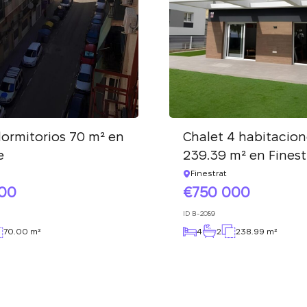
dormitorios 70 m² en
Chalet 4 habitacion
e
239.39 m² en Finest
Finestrat
000
750 000
ID
B-2089
70.00 m²
4
2
238.99 m²