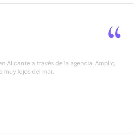
Alicante a través de la agencia. Amplio,
Quer
 muy lejos del mar.
habe
requ
nues