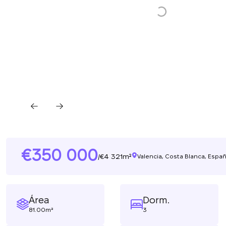
350 000
4 321m²
/
Valencia, Costa Blanca, Espa
Área
Dorm.
81.00m²
3