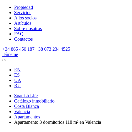
Propiedad
Servicios
A los socios
Artículos
Sobre nosotros
FAQ
Contactos
+34 865 450 187
+38 073 234 4525
llámeme
es
EN
ES
UA
RU
Spanish Life
Catálogo inmobiliario
Costa Blanca
Valencia
Apartamentos
Apartamento 3 dormitorios 118 m² en Valencia