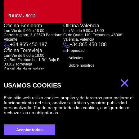
RAICV - 5012
Oficina Benidorm
Oficina Valencia
Lun-Vie de 9:00 a 18:00
Lun-Vie de 9:00 a 18:00
Carrer Migjorn, 3, 03570 Benidorm,
C/ de Quart, 110, Extramurs, 46008
Alicante
València, Valencia
+34 865 450 187
+34 865 450 188
Oficina Torrevieja
Propiedad
Lun-Vie de 9:00 a 18:00
Artículos
Co San Esteban bq. 1 B/1-Bajo B
03182 Torrevieja
Sobre nosotros
Canal de denuncias:
FAQ
marketing@spanish-life.estate
×
Contactos
USAMOS COOKIES
Suscripción
Este sitio web utiliza cookies propias y de terceros para mejorar el
funcionamiento del sitio, analizar el tráfico y mostrar publicidad
Suscríbase a nuestras noticias. Envío semanal
personalizada. Puede aceptar todas las cookies, configurarlas o
rechazar las no obligatorias.
Aceptar todas