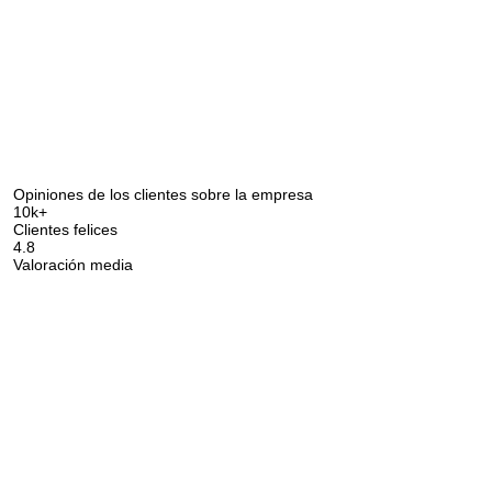
Hemos recibido su
solicitud y le
La suscripción a las actualizaciones se ha
responderemos en
realizado con éxito
breve.
+380
UKRAINE
+380
DEVUÉLVAME LA LLAMADA
Opiniones de los clientes sobre la empresa
10k+
Clientes felices
4.8
Valoración media