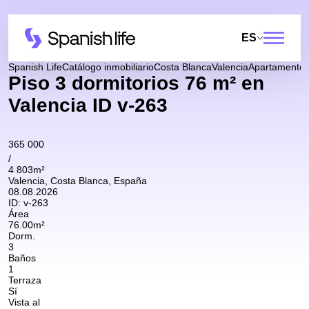
ES
Spanish Life
Catálogo inmobiliario
Costa Blanca
Valencia
Apartamento
Piso 3 dormitorios 76 m² en
Valencia ID v-263
365 000
/
4 803m²
Valencia, Costa Blanca, España
08.08.2026
ID:
v-263
Área
76.00m²
Dorm.
3
Baños
1
Terraza
Sí
Vista al