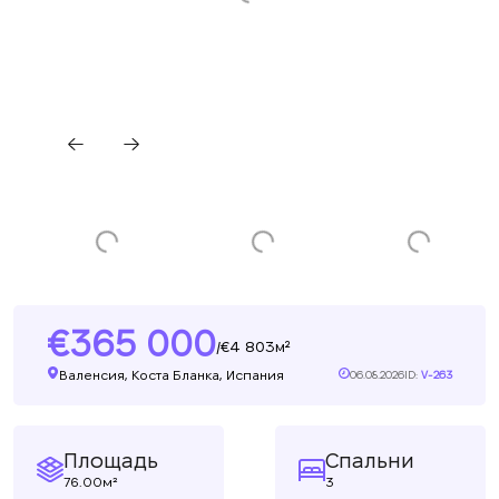
365 000
4 803м²
/
Валенсия, Коста Бланка, Испания
06.08.2026
ID:
V-263
Площадь
Спальни
76.00м²
3