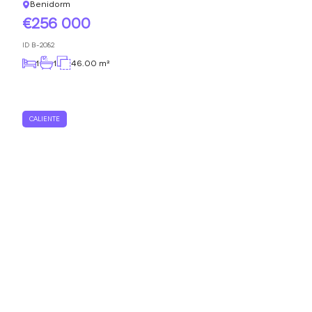
Benidorm
256 000
ID
B-2082
1
1
46.00 m²
CALIENTE