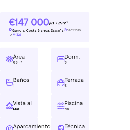
147 000
1 729m²
/
Gandia, Costa Blanca, España
02.02.2026
ID:
V-328
Área
Dorm.
85m²
3
Baños
Terraza
1
Sí
Vista al
Piscina
Mar
No
Aparcamiento
Técnica