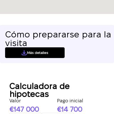
solicitud y le
La suscripción a las actualizaciones se ha
UKRAINE +380
responderemos en
realizado con éxito
+380
breve.
Cómo prepararse para la
visita
DEVUÉLVAME LA LLAMADA
Más detalles
Calculadora de
hipotecas
Valor
Pago inicial
147 000
14 700