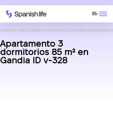
ES
Spanish Life
Catálogo inmobiliario
Costa Blanca
Gandia
A
Apartamento 3
dormitorios 85 m² en
Gandia ID v-328