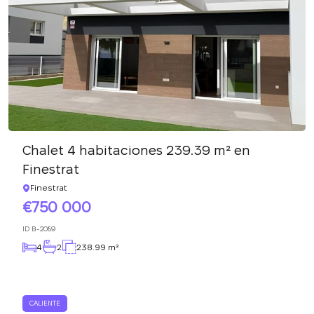
Chalet 4 habitaciones 239.39 m² en
Finestrat
Finestrat
750 000
ID
B-2089
4
2
238.99 m²
CALIENTE