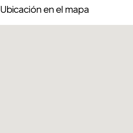
Ubicación en el mapa
Le devolveremos la
llamada
Deje sus datos de contacto y nos pondremos
¡Gracias!
en contacto con usted en breve.
¡Gracias!
Hemos recibido su