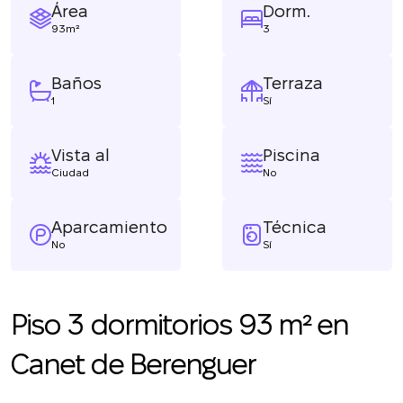
Área
Dorm.
93m²
3
Baños
Terraza
1
Sí
Vista al
Piscina
Ciudad
No
Aparcamiento
Técnica
No
Sí
Piso 3 dormitorios 93 m² en
Canet de Berenguer