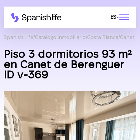
ES
Spanish Life
Catálogo inmobiliario
Costa Blanca
Canet d
Piso 3 dormitorios 93 m²
en Canet de Berenguer
ID v-369