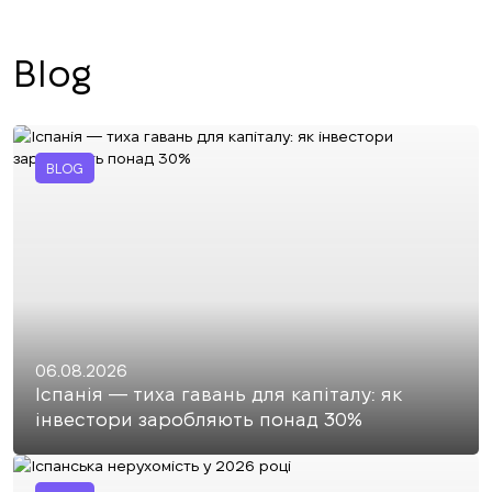
Blog
BLOG
06.08.2026
Іспанія — тиха гавань для капіталу: як
інвестори заробляють понад 30%