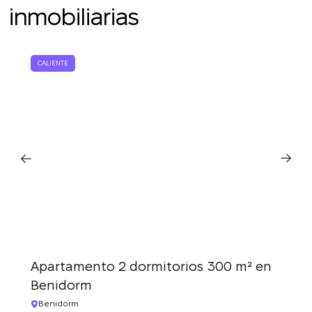
inmobiliarias
Le devolveremos la
llamada
CALIENTE
¡Gracias!
Deje sus datos de contacto y nos pondremos
¡Gracias!
en contacto con usted en breve.
Hemos recibido su
solicitud y le
La suscripción a las actualizaciones se ha
responderemos en
realizado con éxito
breve.
+380
UKRAINE
+380
DEVUÉLVAME LA LLAMADA
Apartamento 2 dormitorios 300 m² en
Benidorm
Benidorm