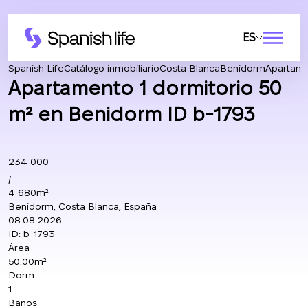
ES
Spanish Life
Catálogo inmobiliario
Costa Blanca
Benidorm
Apartam
Apartamento 1 dormitorio 50
m² en Benidorm ID b-1793
234 000
/
4 680m²
Benidorm, Costa Blanca, España
08.08.2026
ID:
b-1793
Área
50.00m²
Dorm.
1
Baños