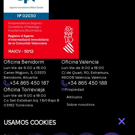
№ 02030
RAICV - 5012
Oficina Benidorm
Oficina Valencia
Lun-Vie de 9:00 a 18:00
Lun-Vie de 9:00 a 18:00
Carrer Migjorn, 3, 03570
C/ de Quart, 110, Extramurs,
Benidorm, Alicante
46008 València, Valencia
+34 865 450 187
+34 865 450 188
Oficina Torrevieja
Propiedad
Lun-Vie de 9:00 a 18:00
Artículos
Co San Esteban bq. 1 B/1-Bajo B
Sobre nosotros
03182 Torrevieja
Canal de denuncias:
FAQ
×
marketing@spanish-
Contactos
USAMOS COOKIES
life.estate
Suscripción