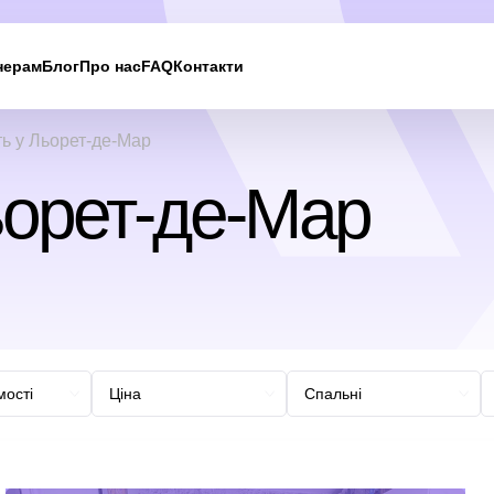
нерам
Блог
Про нас
FAQ
Контакти
Ми вам
ь у Льорет-де-Мар
зателефонуємо
ьорет-де-Мар
Залиште свої контактні дані, і ми зв’яжемося з вам
найближчим часом.
UKRAINE +380
+380
244 results found
Afghanistan
+93
Albania
+355
Algeria
+213
American Samoa
+1