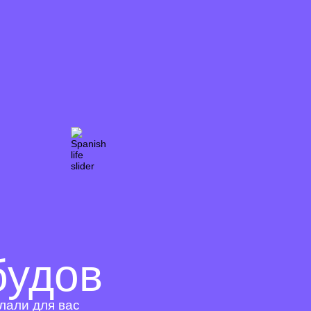
Poland
+48
Portugal
+351
Puerto Rico
+1
Qatar
+974
Romania
+40
Russia
+7
Rwanda
+250
Réunion
+262
Samoa
+685
San Marino
+378
Saudi Arabia
+966
Senegal
+221
Serbia
+381
Seychelles
+248
Sierra Leone
+232
Singapore
+65
Sint Maarten
+1
Slovakia
+421
Slovenia
+386
Solomon Islands
+677
Somalia
+252
South Africa
+27
South Korea
+82
будов
South Sudan
+211
Spain
+34
Sri Lanka
+94
St. Barthélemy
+590
лали для вас
St. Helena
+290