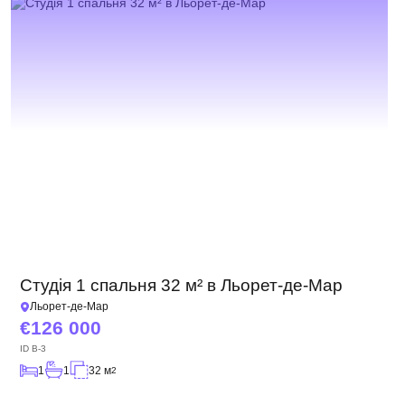
Студія 1 спальня 32 м² в Льорет-де-Мар
Льорет-де-Мар
126 000
ID
B-3
1
1
32 м
2