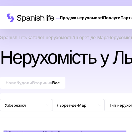
Продаж нерухомості
Послуги
Парт
Spanish Life
Каталог нерухомості
Льорет-де-Мар
Нерухоміст
Нерухомість у Л
Новобудови
Вторинна
Все