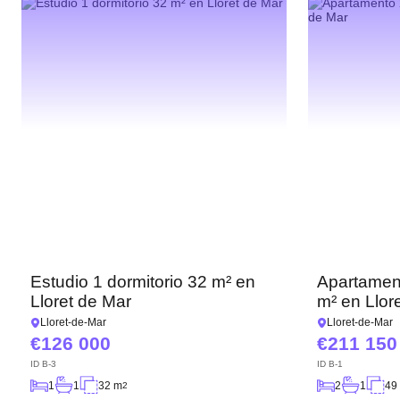
Estudio 1 dormitorio 32 m² en
Apartament
Lloret de Mar
m² en Llor
Lloret-de-Mar
Lloret-de-Mar
126 000
211 150
ID
B-3
ID
B-1
1
1
32 m
2
1
49
2