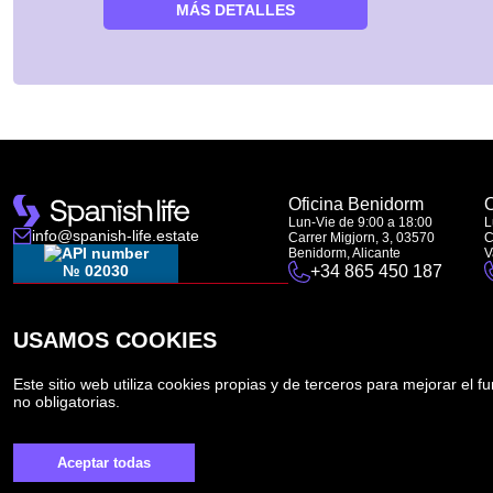
MÁS DETALLES
Oficina Benidorm
O
Lun-Vie de 9:00 a 18:00
L
info@spanish-life.estate
Carrer Migjorn, 3, 03570
C
Benidorm, Alicante
V
№ 02030
+34 865 450 187
USAMOS COOKIES
Este sitio web utiliza cookies propias y de terceros para mejorar el f
RAICV - 5012
no obligatorias.
Aceptar todas