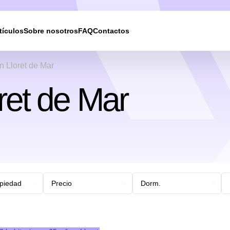
tículos
Sobre nosotros
FAQ
Contactos
n Lloret de Mar
ret de Mar