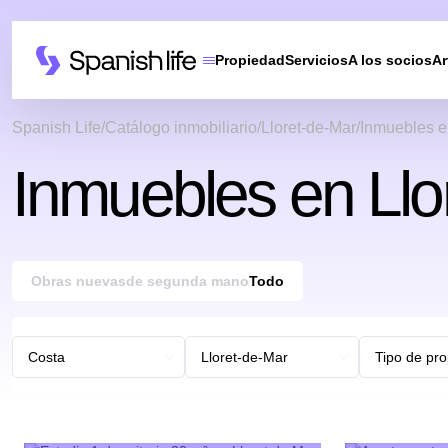
Propiedad
Servicios
A los socios
Ar
Spanish Life
Catálogo inmobiliario
Lloret-de-Mar
Inmuebles e
Inmuebles en Llo
Obras nuevas
de segunda mano
Todo