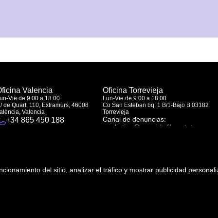
ficina Valencia
Oficina Torrevieja
un-Vie de 9:00 a 18:00
Lun-Vie de 9:00 a 18:00
/ de Quart, 110, Extramurs, 46008
Co San Esteban bq. 1 B/1-Bajo B 03182
alència, Valencia
Torrevieja
Canal de denuncias:
+34 865 450 188
marketing@spanish-life.estate
uncionamiento del sitio, analizar el tráfico y mostrar publicidad persona