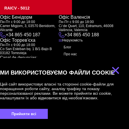
RAICV - 5012
Офіс Бенідорм
Офіс Валенсія
Пн-Пт с 9:00 до 18:00
Пн-Пт с 9:00 до 18:00
Carrer Migjorn, 3, 03570 Benidorm,
C/ de Quart, 110, Extramurs, 46008
Alicante
València, Valencia
+34 865 450 187
+34 865 450 188
Офіс Торрев'єха
Нерухомість
Пн-Пт с 9:00 до 18:00
Блог
Co San Esteban bq. 1 B/1-Bajo B
03182 Torrevieja
Про нас
Canal de denuncias:
FAQ
marketing@spanish-life.estate
×
Контакти
МИ ВИКОРИСТОВУЄМО ФАЙЛИ COOKIE
Підписка
Цей сайт використовує власні та сторонні cookie-файли для
покращення роботи сайту, аналізу трафіку та показу
Підпишіться на наші новини. Щотижнева розсилка
персоналізованої реклами. Ви можете прийняти всі cookie,
налаштувати їх або відмовитися від необов’язкових.
Прийняти всі