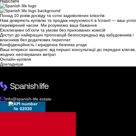
Надіслати
Понад 10 років досвіду та сотні задоволених клієнтів
Нам довіряють купівлю та продаж нерухомості в Іспанії — ваш успіх
перевірений часом. Ми розуміємо ваші бажання.
Ми вам зателефонуємо
Ексклюзивні об'єкти та умови без прихованих комісій
Доступ до найкращих пропозицій безпосередньо від забудовників і
власників без додаткових переплат.
Конфіденційність і юридична безпека угоди
Залиште свої контактні дані, і ми зв’яжемося з
Ваші інтереси захищені: від першої консультації до передачі ключів,
Дякуємо!
жодних неочікуваних витрат.
вами найближчим часом.
Онлайн-купівля
Дякуємо!
Докладніше
Ми отримали ваш
запит і відповімо
Підписку на оновлення успішно оформлено.
найближчим часом.
+380
UKRAINE
+380
info@spanish-life.estate
ПЕРЕДЗВОНІТЬ МЕНІ
№ 02030