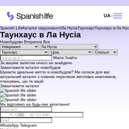
UA
Spanish Life
Каталог нерухомості
Ла Нусіа
Таунхаус
Таунхаус в Ла Нус
Таунхаус в Ла Нусіа
Новобудови
Вторинна
Все
Мапа
Знайти
За вашим запитом нічого не знайдено
Завантажити каталог новобудов
Шукаєте ідеальне житло в новобудові? Ми склали для вас
актуальний каталог з повним переліком житлових комплексів,
планувань, цін та акцій.
Завантажити каталог
Ми відповімо на будь-яке запитання!
+380
Ukraine
+380
WhatsApp
Telegram