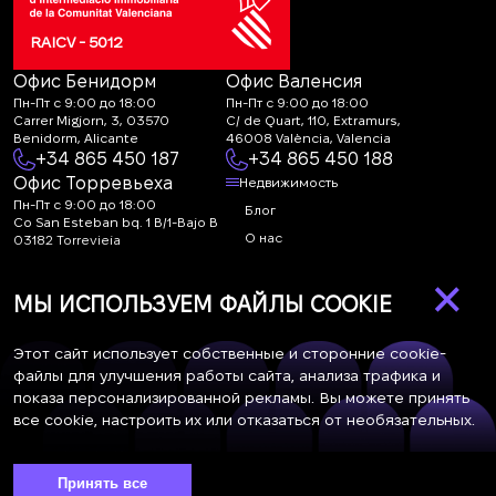
RAICV - 5012
Офис Бенидорм
Офис Валенсия
Пн-Пт с 9:00 до 18:00
Пн-Пт с 9:00 до 18:00
Carrer Migjorn, 3, 03570
C/ de Quart, 110, Extramurs,
Benidorm, Alicante
46008 València, Valencia
+34 865 450 187
+34 865 450 188
Офис Торревьеха
Недвижимость
Пн-Пт с 9:00 до 18:00
Блог
Co San Esteban bq. 1 B/1-Bajo B
О нас
03182 Torrevieja
Canal de denuncias:
FAQ
×
marketing@spanish-
Контакты
МЫ ИСПОЛЬЗУЕМ ФАЙЛЫ COOKIE
life.estate
Подписка
Этот сайт использует собственные и сторонние cookie-
файлы для улучшения работы сайта, анализа трафика и
показа персонализированной рекламы. Вы можете принять
Подпишитесь на наши новости. Рассылка каждую неделю
все cookie, настроить их или отказаться от необязательных.
Принять все