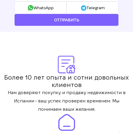
WhatsApp
Telegram
Мы получили Ваш
Подписка на обновления успешно
запрос и ответим в
ОТПРАВИТЬ
ближайшее время.
+380
оформлена.
UKRAINE
+380
ПЕРЕЗВОНИТЕ МНЕ
Более 10 лет опыта и сотни довольных
клиентов
Нам доверяют покупку и продажу недвижимости в
Испании - ваш успех проверен временем. Мы
понимаем ваши желания.