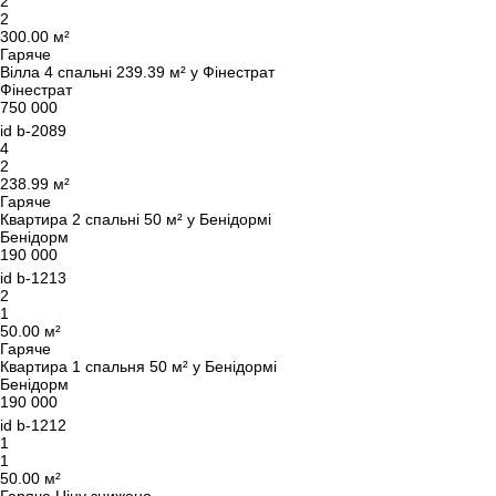
2
2
300.00 м²
Гаряче
Вілла 4 спальні 239.39 м² у Фінестрат
Фінестрат
750 000
id
b-2089
4
2
238.99 м²
Гаряче
Квартира 2 спальні 50 м² у Бенідормі
Бенідорм
190 000
id
b-1213
2
1
50.00 м²
Гаряче
Квартира 1 спальня 50 м² у Бенідормі
Бенідорм
190 000
id
b-1212
Ми вам зателефонуємо
1
1
50.00 м²