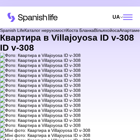
UA
Spanish Life
Каталог нерухомості
Коста Бланка
Вільяхойоса
Апартаме
Квартира в Villajoyosa ID v-308
ID v-308