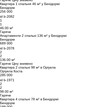
Гаряче
Ціну знижено
Залиште свої контактні дані, і ми зв’яжемося з
Квартира 1 спальня 46 м² у Бенідормі
Бенідорм
вами найближчим часом.
Дякуємо!
256 000
Дякуємо!
id
b-2082
1
1
Ми отримали ваш
UKRAINE +380
46.00 м²
запит і відповімо
+380
Підписку на оновлення успішно оформлено.
Гаряче
найближчим часом.
Апартаменти 2 спальні 136 м² у Бенідормі
Бенідорм
689 000
id
b-2078
2
ПЕРЕДЗВОНІТЬ МЕНІ
2
136.00 м²
Гаряче
Ціну знижено
Квартира 2 спальні 98 м² в Оріуела
Оріуела Коста
285 000
id
b-1971
2
2
98.00 м²
Гаряче
Квартира 4 спальні 78 м² в Бенідормі
Бенідорм
189 000