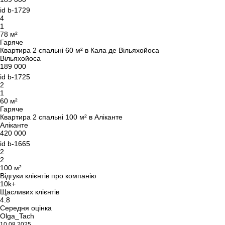
id
b-1729
4
1
78 м²
Гаряче
Квартира 2 спальні 60 м² в Кала де Вільяхойоса
Вільяхойоса
189 000
id
b-1725
2
1
60 м²
Гаряче
Квартира 2 спальні 100 м² в Аліканте
Аліканте
420 000
id
b-1665
2
2
100 м²
Відгуки клієнтів про компанію
10k+
Щасливих клієнтів
4.8
Середня оцінка
Olga_Tach
10.08.2025