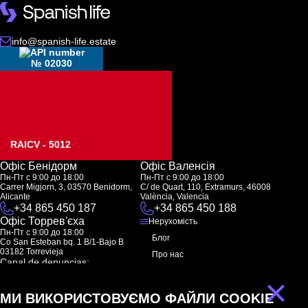
info@spanish-life.estate
№ 02030
RAICV - 5012
Офіс Бенідорм
Офіс Валенсія
Пн-Пт с 9:00 до 18:00
Пн-Пт с 9:00 до 18:00
Carrer Migjorn, 3, 03570 Benidorm,
C/ de Quart, 110, Extramurs, 46008
Alicante
València, Valencia
+34 865 450 187
+34 865 450 188
Офіс Торрев'єха
Нерухомість
Пн-Пт с 9:00 до 18:00
Блог
Co San Esteban bq. 1 B/1-Bajo B
03182 Torrevieja
Про нас
Canal de denuncias:
FAQ
marketing@spanish-life.estate
×
Контакти
МИ ВИКОРИСТОВУЄМО ФАЙЛИ COOKIE
Підписка