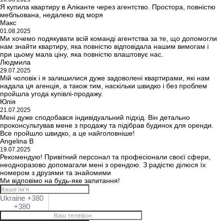
Я купила квартиру в Аліканте через агентство. Простора, повністю
мебльована, недалеко від моря
Макс
01.08.2025
Ми хочемо подякувати всій команді агентства за те, що допомогли
нам знайти квартиру, яка повністю відповідала нашим вимогам і
при цьому мала ціну, яка повністю влаштовує нас.
Людмила
29.07.2025
Мій чоловік і я залишилися дуже задоволені квартирами, які нам
надала ця агенція, а також тим, наскільки швидко і без проблем
пройшла угода купівлі-продажу.
Юлія
21.07.2025
Мені дуже сподобався індивідуальний підхід. Він детально
проконсультував мене з продажу та підібрав будинок для оренди.
Все пройшло швидко, а це найголовніше!
Angelina B
19.07.2025
Рекомендую! Привітний персонал та професіонали своєї сфери,
неодноразово допомагали мені з орендою. З радістю ділюся їх
номером з друзями та знайомими
Ми відповімо на будь-яке запитання!
Ukraine +380
+380