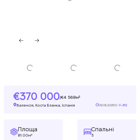
370 000
4 568м²
/
Валенсія, Коста Бланка, Іспанія
09.08.2026
ID:
V-412
Площа
Спальні
81.00м²
3