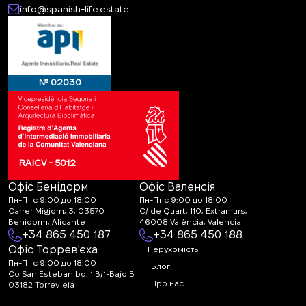
info@spanish-life.estate
№ 02030
RAICV - 5012
Офіс Бенідорм
Офіс Валенсія
Пн-Пт с 9:00 до 18:00
Пн-Пт с 9:00 до 18:00
Carrer Migjorn, 3, 03570
C/ de Quart, 110, Extramurs,
Benidorm, Alicante
46008 València, Valencia
+34 865 450 187
+34 865 450 188
Офіс Торрев'єха
Нерухомість
Пн-Пт с 9:00 до 18:00
Блог
Co San Esteban bq. 1 B/1-Bajo B
Про нас
03182 Torrevieja
Canal de denuncias:
FAQ