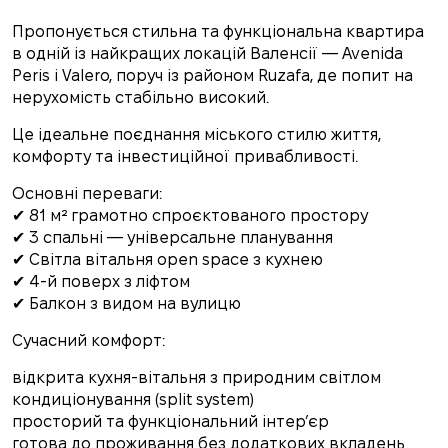
Пропонується стильна та функціональна квартира
в одній із найкращих локацій Валенсії — Avenida
Peris i Valero, поруч із районом Ruzafa, де попит на
нерухомість стабільно високий.
Це ідеальне поєднання міського стилю життя,
комфорту та інвестиційної привабливості.
Основні переваги:
✔ 81 м² грамотно спроєктованого простору
✔ 3 спальні — універсальне планування
✔ Світла вітальня open space з кухнею
✔ 4-й поверх з ліфтом
✔ Балкон з видом на вулицю
Сучасний комфорт:
відкрита кухня-вітальня з природним світлом
кондиціонування (split system)
просторий та функціональний інтер’єр
готова до проживання без додаткових вкладень