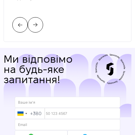
вимо
пов
Ми відповімо
на будь-яке
запитання!
+380
UKRAINE
+380