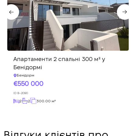
Залиште свої контактні дані, і ми
Дякуємо!
Дякуємо!
зв’яжемося з вами найближчим часом.
Ми отримали ваш
Підписку на оновлення успішно
запит і відповімо
найближчим часом.
+380
оформлено.
UKRAINE
Апартаменти 2 спальні 300 м² у
+380
Бенідормі
ПЕРЕДЗВОНІТЬ МЕНІ
Бенідорм
550 000
ID
B-2090
2
2
300.00 м²
Відгуки клієнтів про