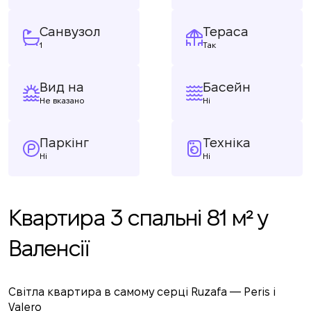
Санвузол
Тераса
1
Так
Вид на
Басейн
Не вказано
Ні
Паркінг
Техніка
Ні
Ні
Квартира 3 спальні 81 м² у
Валенсії
Світла квартира в самому серці Ruzafa — Peris i
Valero