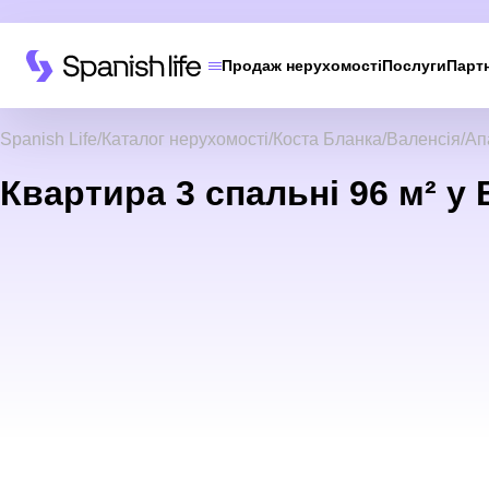
Продаж нерухомості
Послуги
Парт
Spanish Life
Каталог нерухомості
Коста Бланка
Валенсія
Ап
Квартира 3 спальні 96 м² у В